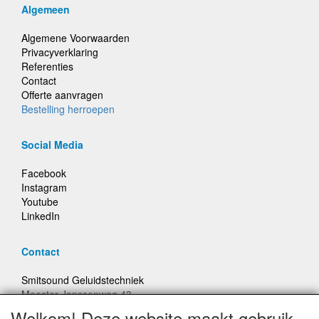
Algemeen
Algemene Voorwaarden
Privacyverklaring
Referenties
Contact
Offerte aanvragen
Bestelling herroepen
Social Media
Facebook
Instagram
Youtube
LinkedIn
Contact
Smitsound Geluidstechniek
Meester Janssenweg 43
5106 NA Dongen
Welkom! Deze website maakt gebruik