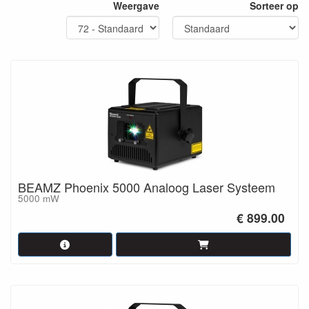
Weergave
Sorteer op
De meeste lasers zijn voorgeprogrammeerd en stand-alone te
gebruiken of ze kunnen, voor meer controle, aangestuurd worden
via DMX of ILDA. Door middel van een
DMX-controller
kun je de
intensiteit, kleur, snelheid en interne patronen beheren. ILDA gaat
nog een stap verder: hiermee kun je alle individuele elementen
van de laser aansturen. Dit is minder eenvoudig, maar biedt meer
mogelijkheden.
Er zijn tientallen manieren om lasereffecten op te nemen in je
lichtset, dus het is misschien niet altijd duidelijk hoe de beste
keuze te maken. Neem daarom gerust
contact
op voor een
advies van onze kant.
BEAMZ Phoenix 5000 Analoog Laser Systeem
5000 mW
€ 899.00