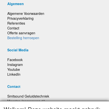
Algemeen
Algemene Voorwaarden
Privacyverklaring
Referenties
Contact
Offerte aanvragen
Bestelling herroepen
Social Media
Facebook
Instagram
Youtube
LinkedIn
Contact
Smitsound Geluidstechniek
Meester Janssenweg 43
5106 NA Dongen