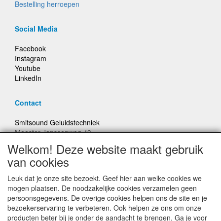
Bestelling herroepen
Social Media
Facebook
Instagram
Youtube
LinkedIn
Contact
Smitsound Geluidstechniek
Meester Janssenweg 43
5106 NA Dongen
Welkom! Deze website maakt gebruik
E-mail: info@smitsound.nl
van cookies
Telefoon: +31-(0)6-22256322
Leuk dat je onze site bezoekt. Geef hier aan welke cookies we
Bestellingen binnen Nederland, ongeacht gewicht, verstuurd
mogen plaatsen. De noodzakelijke cookies verzamelen geen
voor € 6,95
persoonsgegevens. De overige cookies helpen ons de site en je
bezoekerservaring te verbeteren. Ook helpen ze ons om onze
producten beter bij je onder de aandacht te brengen. Ga je voor