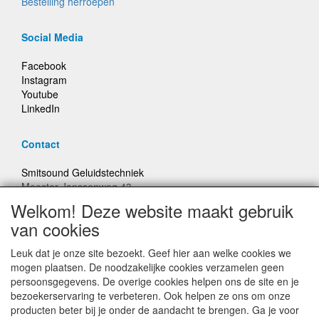
Bestelling herroepen
Social Media
Facebook
Instagram
Youtube
LinkedIn
Contact
Smitsound Geluidstechniek
Meester Janssenweg 43
5106 NA Dongen
Welkom! Deze website maakt gebruik
E-mail: info@smitsound.nl
van cookies
Telefoon: +31-(0)6-22256322
Leuk dat je onze site bezoekt. Geef hier aan welke cookies we
Bestellingen binnen Nederland, ongeacht gewicht, verstuurd
mogen plaatsen. De noodzakelijke cookies verzamelen geen
voor € 6,95
persoonsgegevens. De overige cookies helpen ons de site en je
bezoekerservaring te verbeteren. Ook helpen ze ons om onze
producten beter bij je onder de aandacht te brengen. Ga je voor
Prijzen inclusief 21% BTW, tenzij anders vermeldt