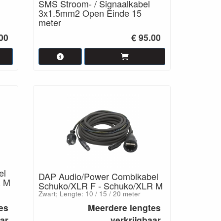
SMS Stroom- / Signaalkabel
3x1.5mm2 Open Einde 15
meter
.00
€ 95.00
el
DAP Audio/Power Combikabel
R M
Schuko/XLR F - Schuko/XLR M
Zwart; Lengte: 10 / 15 / 20 meter
es
Meerdere lengtes
aar
verkrijgbaar