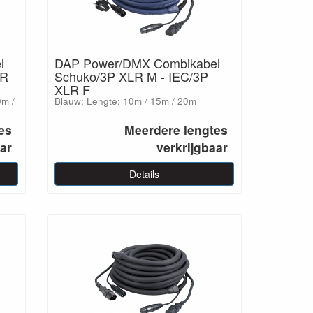
l
DAP Power/DMX Combikabel
LR
Schuko/3P XLR M - IEC/3P
XLR F
0m /
Blauw; Lengte: 10m / 15m / 20m
es
Meerdere lengtes
aar
verkrijgbaar
Details