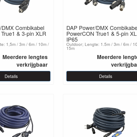
/DMX Combikabel
DAP Power/DMX Combikabe
True1 & 3-pin XLR
PowerCON True1 & 5-pin X
IP65
e: 1,5m / 3m / 6m / 10m /
Outdoor; Lengte: 1.5m / 3m / 6m / 1
15m
Meerdere lengtes
Meerdere lengt
verkrijgbaar
verkrijgb
Details
Details