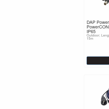
DAP Power
PowerCON 
IP65
Outdoor; Lengt
15m