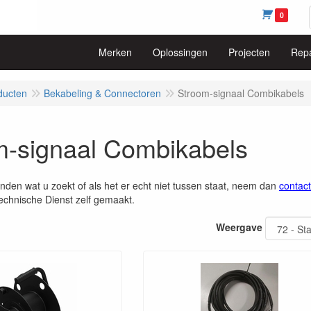
0
Merken
Oplossingen
Projecten
Repa
ducten
Bekabeling & Connectoren
Stroom-signaal Combikabels
m-signaal Combikabels
vinden wat u zoekt of als het er echt niet tussen staat, neem dan
contact
echnische Dienst zelf gemaakt.
Weergave