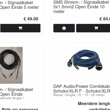
SMS Stroom- / Signaalkabel
- / Signaalkabel
3x1.5mm2 Open Einde 10
Open Einde 5 meter
meter
€ 49.00
€ 84
DAP Audio/Power Combikab
- / Signaalkabel
Schuko/XLR F - Schuko/XL
Open Einde
Blauw; Lengte: 10 / 15 / 20 meter
ewenste lengte !
Meerdere lengt
Prijs op aanvraag
verkrijgb