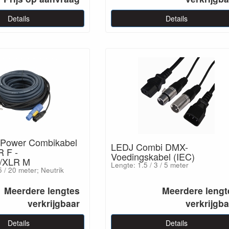
Details
Details
/Power Combikabel
LEDJ Combi DMX-
 F -
Voedingskabel (IEC)
/XLR M
Lengte: 1.5 / 3 / 5 meter
5 / 20 meter; Neutrik
Meerdere lengtes
Meerdere lengt
verkrijgbaar
verkrijgb
Details
Details