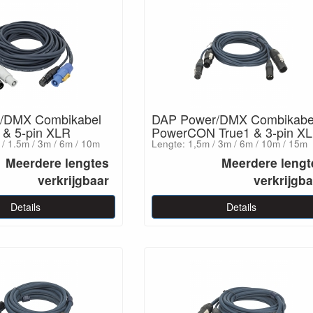
/DMX Combikabel
DAP Power/DMX Combikabe
& 5-pin XLR
PowerCON True1 & 3-pin X
/ 1.5m / 3m / 6m / 10m
Lengte: 1,5m / 3m / 6m / 10m / 15m
Meerdere lengtes
Meerdere lengt
verkrijgbaar
verkrijgb
Details
Details