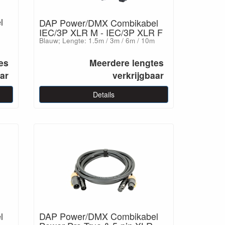
l
DAP Power/DMX Combikabel
IEC/3P XLR M - IEC/3P XLR F
Blauw; Lengte: 1.5m / 3m / 6m / 10m
es
Meerdere lengtes
aar
verkrijgbaar
Details
l
DAP Power/DMX Combikabel