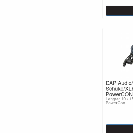
DAP Audio
Schuko/XLR
PowerCON
Lengte: 10 / 1
PowerCon