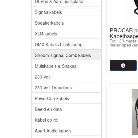
DI-Box & Aardlus Isolator
Signaalkabels
Speakerkabels
PROCAB p
XLR-kabels
Kabelhasp
Tot 130 meter 
DMX Kabels Lichtsturing
meter speaker
Stroom-signaal Combikabels
Multikabels & Snakes
230 Volt
230 Volt Draadloos
PowerCon kabels
Beeld en data
Kabel op rol
Apart Audio kabels