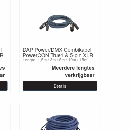
l
DAP Power/DMX Combikabel
LR
PowerCON True1 & 5-pin XLR
Lengte: 1,5m / 3m / 6m / 10m / 15m
es
Meerdere lengtes
aar
verkrijgbaar
Details