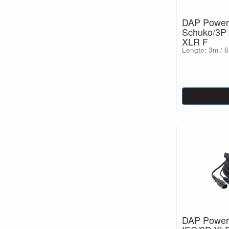
DAP Power
Schuko/3P
XLR F
Lengte: 3m / 
DAP Power