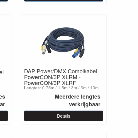
DAP Power/DMX Combikabel
el
PowerCON/3P XLRM -
PowerCON/3P XLRF
Lengtes: 0.75m / 1.5m / 3m / 6m / 10m
es
Meerdere lengtes
aar
verkrijgbaar
Details