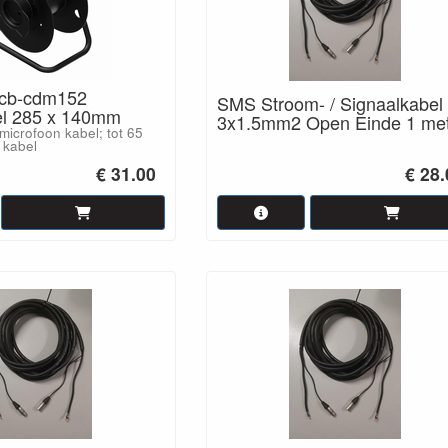
cb-cdm152
SMS Stroom- / Signaalkabel
el 285 x 140mm
3x1.5mm2 Open Einde 1 me
microfoon kabel; tot 65
 kabel
€ 31.00
€ 28