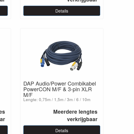
Details
DAP Audio/Power Combikabel
PowerCON M/F & 3-pin XLR
M/F
Lengte: 0,75m / 1,5m / 3m / 6 / 10m
es
Meerdere lengtes
aar
verkrijgbaar
Details