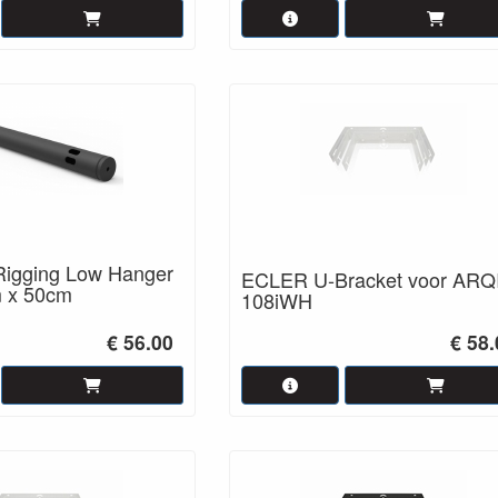
igging Low Hanger
ECLER U-Bracket voor ARQ
 x 50cm
108iWH
€ 56.00
€ 58