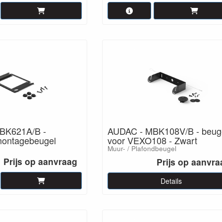
BK621A/B -
AUDAC - MBK108V/B - beug
ontagebeugel
voor VEXO108 - Zwart
Muur- / Plafondbeugel
Prijs op aanvraag
Prijs op aanvra
Details