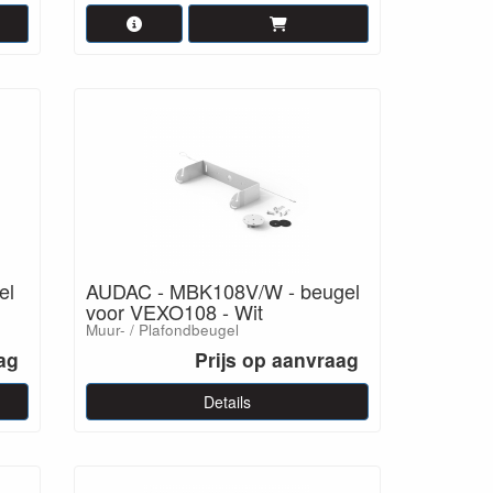
el
AUDAC - MBK108V/W - beugel
voor VEXO108 - Wit
Muur- / Plafondbeugel
ag
Prijs op aanvraag
Details