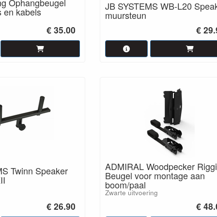
ng Ophangbeugel
JB SYSTEMS WB-L20 Speak
s en kabels
muursteun
€ 35.00
€ 29
ADMIRAL Woodpecker Rigg
S Twinn Speaker
Beugel voor montage aan
II
boom/paal
Zwarte uitvoering
€ 26.90
€ 48