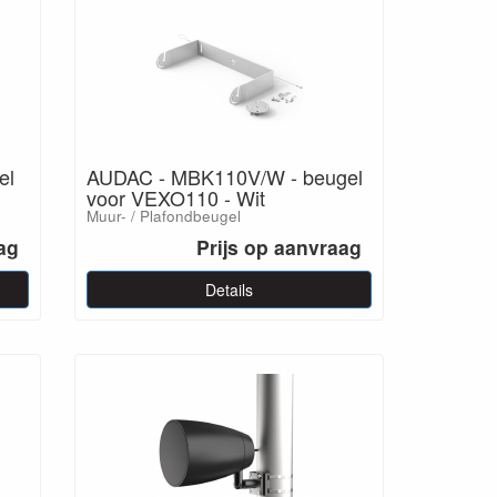
el
AUDAC - MBK110V/W - beugel
voor VEXO110 - Wit
Muur- / Plafondbeugel
ag
Prijs op aanvraag
Details