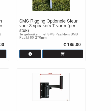
n
SMS Rigging Optionele Steun
er
voor 3 speakers T vorm (per
stuk)
S
Te gebruiken met SMS Paalklem SMS
Paalkl-80-270mm
.00
€ 185.00