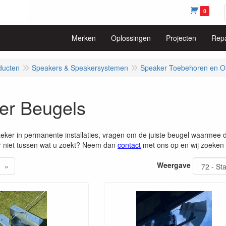
0
Merken
Oplossingen
Projecten
Repa
ducten
Speakers & Speakersystemen
Speaker Toebehoren en O
er Beugels
zeker in permanente installaties, vragen om de juiste beugel waarmee 
r niet tussen wat u zoekt? Neem dan
contact
met ons op en wij zoeken 
Weergave
»