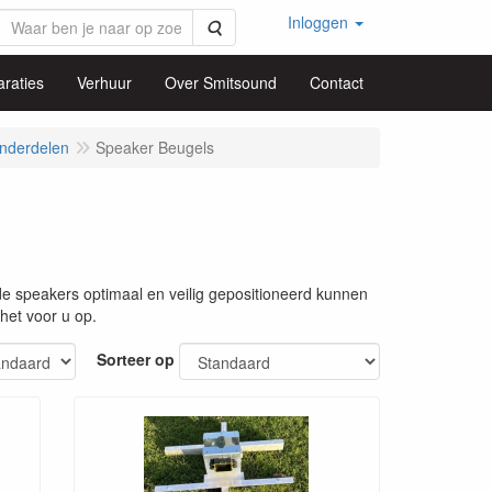
Inloggen
Zoeken
raties
Verhuur
Over Smitsound
Contact
nderdelen
Speaker Beugels
de speakers optimaal en veilig gepositioneerd kunnen
het voor u op.
Sorteer op