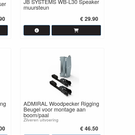
JB SYSTEMS WB-L30 Speaker
er
muursteun
.90
€ 29.90
ing
ADMIRAL Woodpecker Rigging
Beugel voor montage aan
boom/paal
Zilveren uitvoering
.00
€ 46.50