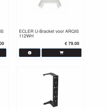
IS
ECLER U-Bracket voor ARQIS
112WH
.00
€ 79.00