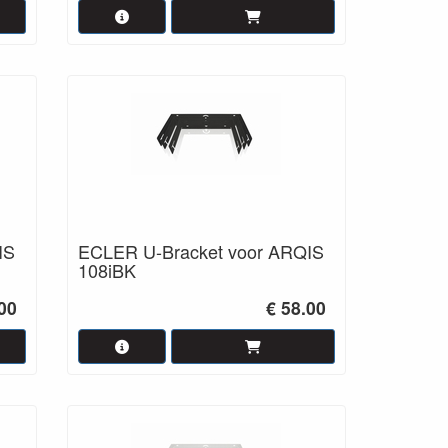
IS
ECLER U-Bracket voor ARQIS
108iBK
.00
€ 58.00