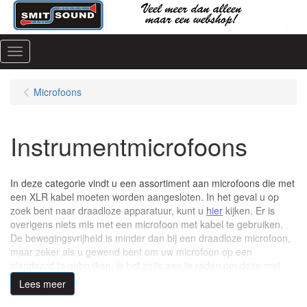
Menu
Microfoons
Instrumentmicrofoons
In deze categorie vindt u een assortiment aan microfoons die met
een XLR kabel moeten worden aangesloten. In het geval u op
zoek bent naar draadloze apparatuur, kunt u
hier
kijken. Er is
overigens niets mis met een microfoon met kabel te gebruiken.
De bewegingsvrijheid is minder dan bij een draadloze microfoon,
maar zeker als u gewend bent om uw microfoon op een
standaard te gebruiken, is het zelfs aan te raden om deze met
een kabel aan te sluiten.
Lees meer
Een microfoon zet een akoestisch signaal om in een elektrisch