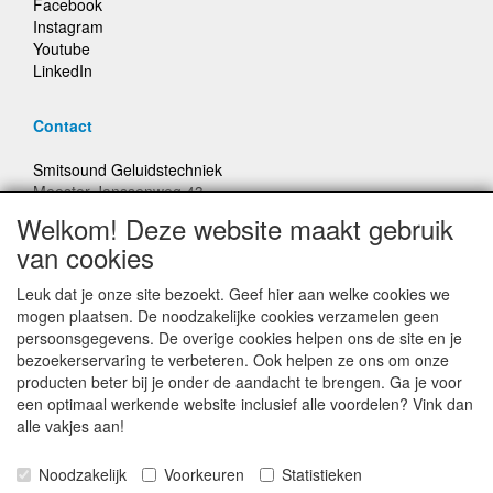
Facebook
Instagram
Youtube
LinkedIn
Contact
Smitsound Geluidstechniek
Meester Janssenweg 43
5106 NA Dongen
Welkom! Deze website maakt gebruik
E-mail: info@smitsound.nl
van cookies
Telefoon: +31-(0)6-22256322
Leuk dat je onze site bezoekt. Geef hier aan welke cookies we
Bestellingen binnen Nederland, ongeacht gewicht, verstuurd
mogen plaatsen. De noodzakelijke cookies verzamelen geen
voor € 6,95
persoonsgegevens. De overige cookies helpen ons de site en je
bezoekerservaring te verbeteren. Ook helpen ze ons om onze
producten beter bij je onder de aandacht te brengen. Ga je voor
Prijzen inclusief 21% BTW, tenzij anders vermeldt
een optimaal werkende website inclusief alle voordelen? Vink dan
alle vakjes aan!
Prijswijzigingen en typefouten voorbehouden
Noodzakelijk
Voorkeuren
Statistieken