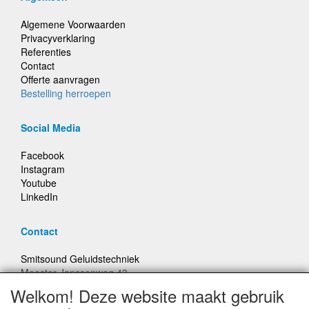
Algemene Voorwaarden
Privacyverklaring
Referenties
Contact
Offerte aanvragen
Bestelling herroepen
Social Media
Facebook
Instagram
Youtube
LinkedIn
Contact
Smitsound Geluidstechniek
Meester Janssenweg 43
5106 NA Dongen
Welkom! Deze website maakt gebruik
E-mail: info@smitsound.nl