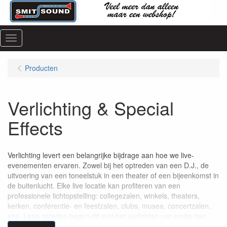
Menu
Producten
Verlichting & Special
Effects
Verlichting levert een belangrijke bijdrage aan hoe we live-
evenementen ervaren. Zowel bij het optreden van een D.J., de
uitvoering van een toneelstuk in een theater of een bijeenkomst in
de buitenlucht. Elke live locatie kan profiteren van een
professionele lichtopstelling: collegezalen, winkels, theaters,
kerken, conferentie- en feestzalen, clubs, musea, concertzalen,
enz. Lang geleden begon dit met het verlichten van podia met
behulp van kaarsen en kroonluchters. Gelukkig kan er heden ten