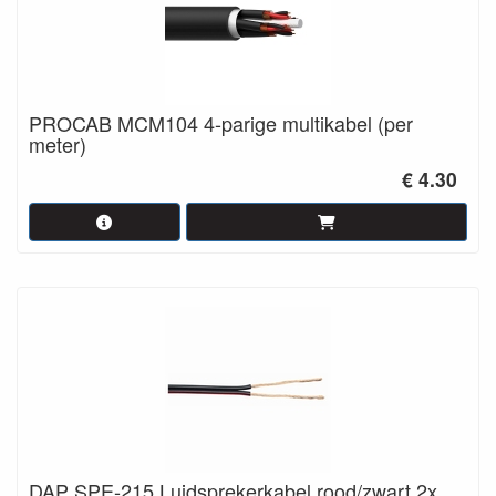
PROCAB MCM104 4-parige multikabel (per
meter)
€ 4.30
DAP SPE-215 Luidsprekerkabel rood/zwart 2x