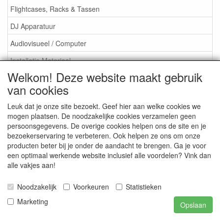
Flightcases, Racks & Tassen
DJ Apparatuur
Audiovisueel / Computer
Installatie Materiaal
Welkom! Deze website maakt gebruik
Toebehoren
van cookies
Cadeaubonnen
Leuk dat je onze site bezoekt. Geef hier aan welke cookies we
mogen plaatsen. De noodzakelijke cookies verzamelen geen
persoonsgegevens. De overige cookies helpen ons de site en je
bezoekerservaring te verbeteren. Ook helpen ze ons om onze
Smitsound Geluidstechniek
producten beter bij je onder de aandacht te brengen. Ga je voor
een optimaal werkende website inclusief alle voordelen? Vink dan
Webshop
alle vakjes aan!
Het bedrijf
Merken
Noodzakelijk
Voorkeuren
Statistieken
Projecten
Oplossingen
Marketing
Opslaan
Multi Zone systemen
100 Volt systemen