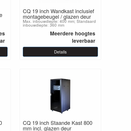
CQ 19 inch Wandkast inclusief
e
montagebeugel / glazen deur
Max. inbouwdiepte: 400 mm; Standaard
inbouwdiepte: 360 mm
es
Meerdere hoogtes
ar
leverbaar
Details
0
CQ 19 inch Staande Kast 800
mm incl. glazen deur