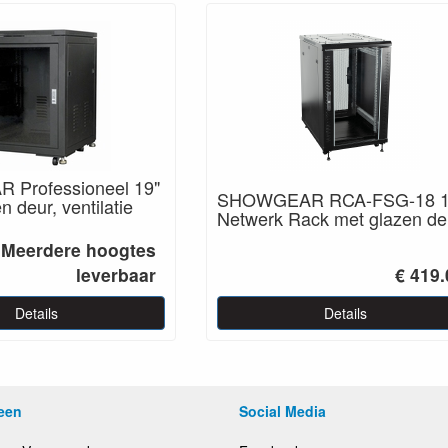
Professioneel 19"
SHOWGEAR RCA-FSG-18 
n deur, ventilatie
Netwerk Rack met glazen de
Meerdere hoogtes
leverbaar
€ 419.
Details
Details
een
Social Media