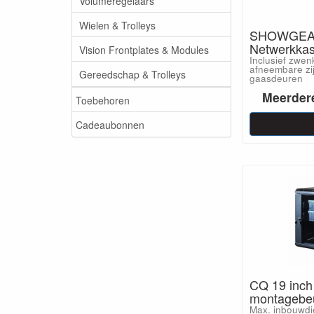
Volumeregelaars
Wielen & Trolleys
SHOWGEAR
Netwerkkas
Vision Frontplates & Modules
Inclusief zwen
afneembare zi
Gereedschap & Trolleys
gaasdeuren
Meerdere
Toebehoren
Cadeaubonnen
CQ 19 inch
montagebeu
Max. inbouwdi