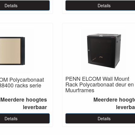
Details
Details
PENN ELCOM Wall Mount
M Polycarbonaat
Rack Polycarbonaat deur en
R8400 racks serie
Muurframes
Meerdere hoogtes
Meerdere hoogt
leverbaar
leverba
Details
Details