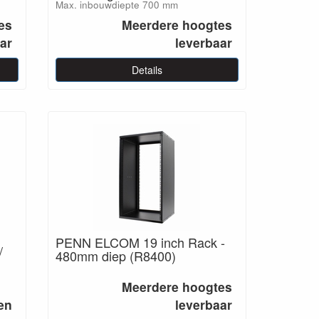
Max. inbouwdiepte 700 mm
es
Meerdere hoogtes
ar
leverbaar
Details
PENN ELCOM 19 inch Rack -
/
480mm diep (R8400)
Meerdere hoogtes
en
leverbaar