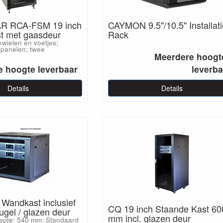
 RCA-FSM 19 inch
CAYMON 9.5"/10.5" Installati
t met gaasdeur
Rack
kwielen en voetjes;
jpanelen; twee
Meerdere hoogt
 hoogte leverbaar
leverba
Details
Details
 Wandkast inclusief
CQ 19 inch Staande Kast 60
gel / glazen deur
mm incl. glazen deur
epte: 540 mm; Standaard