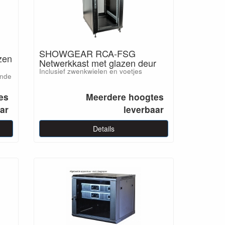
SHOWGEAR RCA-FSG
zen
Netwerkkast met glazen deur
Inclusief zwenkwielen en voetjes
ende
es
Meerdere hoogtes
ar
leverbaar
Details