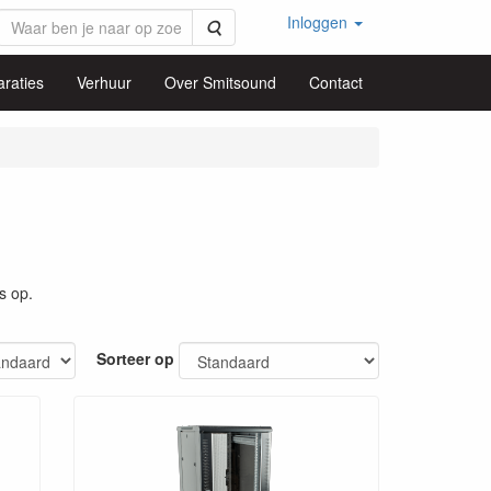
Inloggen
Zoeken
raties
Verhuur
Over Smitsound
Contact
s op.
Sorteer op