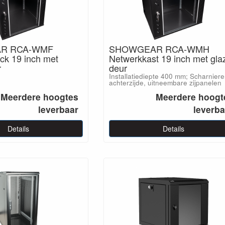
R RCA-WMF
SHOWGEAR RCA-WMH
rack 19 inch met
Netwerkkast 19 inch met gla
r
deur
Installatiediepte 400 mm; Scharnier
achterzijde, uitneembare zijpanelen
Meerdere hoogtes
Meerdere hoogt
leverbaar
leverba
Details
Details