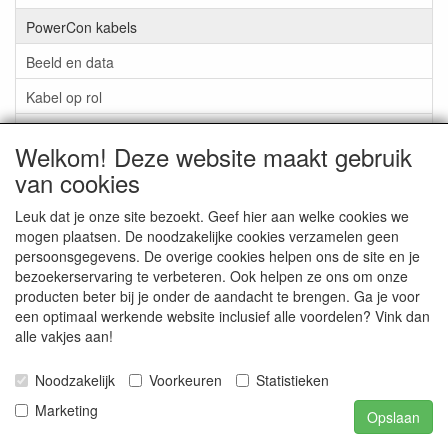
PowerCon kabels
Beeld en data
Kabel op rol
Apart Audio kabels
Welkom! Deze website maakt gebruik
Kabels per meter
van cookies
Stekkers en Pluggen
Leuk dat je onze site bezoekt. Geef hier aan welke cookies we
mogen plaatsen. De noodzakelijke cookies verzamelen geen
Verlopen
persoonsgegevens. De overige cookies helpen ons de site en je
Chassisdelen
bezoekerservaring te verbeteren. Ook helpen ze ons om onze
producten beter bij je onder de aandacht te brengen. Ga je voor
Pauzesignalering, Schoolbel, tijd gestuurd relais
een optimaal werkende website inclusief alle voordelen? Vink dan
alle vakjes aan!
Statieven & Truss
Flightcases, Racks & Tassen
Noodzakelijk
Voorkeuren
Statistieken
Marketing
DJ Apparatuur
Opslaan