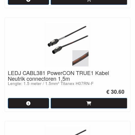
LEDJ CABL381 PowerCON TRUE1 Kabel
Neutrik connectoren 1,5m
Lengte: 1.5 meter / 1.5mm² Titanex H07RN-F
€ 30.60