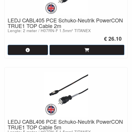
LEDJ CABL405 PCE Schuko-Neutrik PowerCON
TRUE1 TOP Cable 2m
Lengte: 2 meter / H07RN-F 1.5mm² TITANEX
€ 26.10
LEDJ CABL406 PCE Schuko-Neutrik PowerCON
TRUE1 TOP Cable 5m
Lengte: 5 meter / H07RN-F 1.5mm² TITANEX