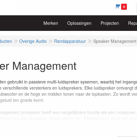
0
Merken
Oplossingen
Projecten
Repa
ducten
Overige Audio
Randapparatuur
Speaker Management
er Management
en gebruikt in passieve multi-luidspreker sysemen, waarbij het ingangs
 verschillende versterkers en luidsprekers. Elke luidspreker ontvangt 
ubwoofer en de hoge en midden tonen naar de topkasten. Zo wordt ver
 geluid ten goede komt.
agement processor heeft een vergelijkbare functie als een crossover, 
enken aan een equaliser, limiter, delay, etc. Meestal kunt, door een lap
g nauwkeuriger instellen. Met behulp van een dergelijk, geavanceerd, 
ruik van de delay-functie wordt vaak onderschat. Hiermee kunt u de ve
lteert in een transparanter geluid. Het geluid van de verschillende spe