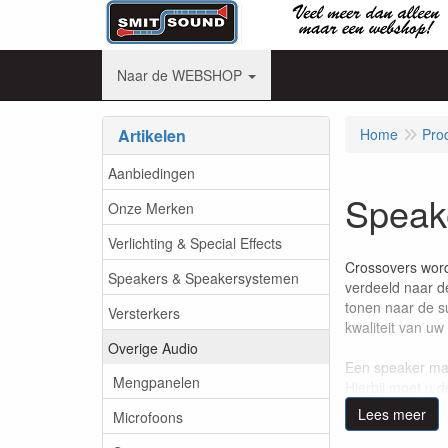
Naar de WEBSHOP
Artikelen
Home
Pro
Aanbiedingen
Speak
Onze Merken
Verlichting & Special Effects
Crossovers word
Speakers & Speakersystemen
verdeeld naar de
tonen naar de s
Versterkers
kwaliteit van uw
Overige Audio
Een speaker man
Mengpanelen
Hierbij moet u d
weergeven en no
Lees meer
Microfoons
niveau. Het geb
zetten, wat resu