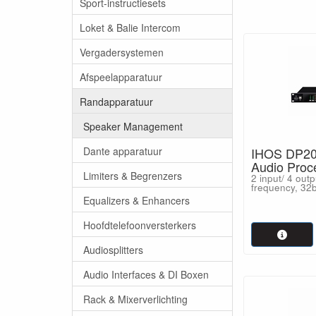
Sport-instructiesets
hetzelfde mome
Loket & Balie Intercom
Indien u meer i
Vergadersystemen
Afspeelapparatuur
Randapparatuur
Speaker Management
Dante apparatuur
IHOS DP200
Audio Proc
Limiters & Begrenzers
2 input/ 4 out
frequency, 32b
Equalizers & Enhancers
Hoofdtelefoonversterkers
Audiosplitters
Audio Interfaces & DI Boxen
Rack & Mixerverlichting