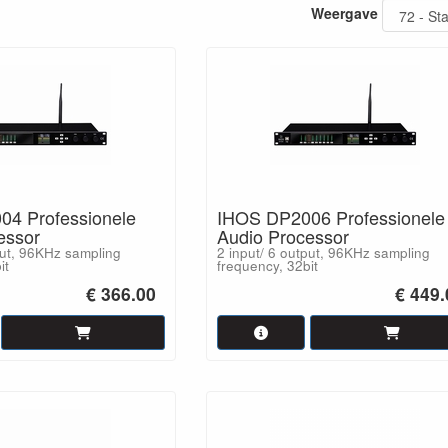
Weergave
nt.
nformatie nodig heeft, neem dan
contact
met ons op of kom langs voor e
4 Professionele
IHOS DP2006 Professionele
essor
Audio Processor
put, 96KHz sampling
2 input/ 6 output, 96KHz sampling
it
frequency, 32bit
€ 366.00
€ 449.