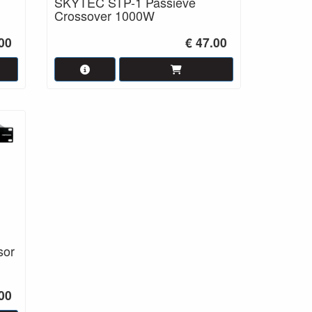
SKYTEC STP-1 Passieve
Crossover 1000W
00
€ 47.00
sor
00