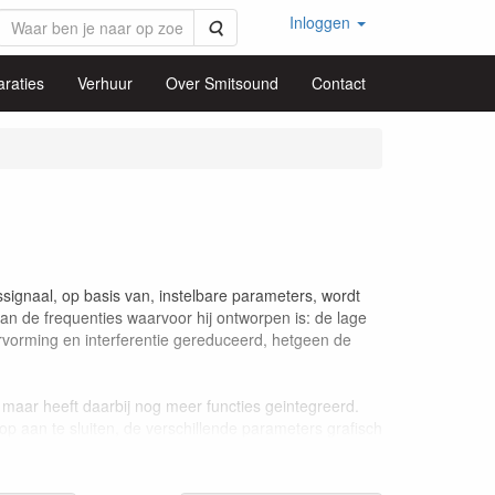
Inloggen
Zoeken
raties
Verhuur
Over Smitsound
Contact
signaal, op basis van, instelbare parameters, wordt
dan de frequenties waarvoor hij ontworpen is: de lage
vorming en interferentie gereduceerd, hetgeen de
maar heeft daarbij nog meer functies geintegreerd.
top aan te sluiten, de verschillende parameters grafisch
apparaat brengt u uw geluidskwaliteit naar een hoger
rschillende speakers in uw systeem nauwkeurig in fase
akers in uw systeem bereikt dan de luisteraar op