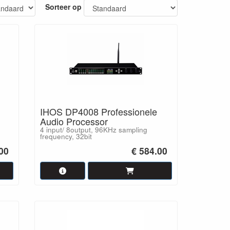
Sorteer op
en uitgebreide uitleg.
IHOS DP4008 Professionele
Audio Processor
4 input/ 8output, 96KHz sampling
frequency, 32bit
00
€ 584.00