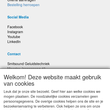
Bestelling herroepen
Social Media
Facebook
Instagram
Youtube
LinkedIn
Contact
Smitsound Geluidstechniek
Meester Janssenweg 43
5106 NA Dongen
Welkom! Deze website maakt gebruik
E-mail: info@smitsound.nl
van cookies
Telefoon: +31-(0)6-22256322
Leuk dat je onze site bezoekt. Geef hier aan welke cookies we
Bestellingen binnen Nederland, ongeacht gewicht, verstuurd
mogen plaatsen. De noodzakelijke cookies verzamelen geen
voor € 6,95
persoonsgegevens. De overige cookies helpen ons de site en je
bezoekerservaring te verbeteren. Ook helpen ze ons om onze