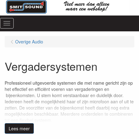
Menu
Overige Audio
Vergadersystemen
Professioneel uitgevoerde systemen die met name gericht zijn op
het effectief en efficiënt voeren van vergaderingen en
bijeenkomsten. U stem komt verstaanbaar en duidelijk door.
Iedereen heeft de mogelijkheid haar of zijn microfoon aan of uit te
zetten. De voorzitter van de bijeenkomst heeft daarbij nog extra
mogelijkheden beschikbaar. Meerdere onderdelen te combineren
tot een flexibel systeem.
Lees meer
Wij hebben deze systemen al op meerdere locaties mogen
installeren en staan volledig achter de merken in ons assortiment.