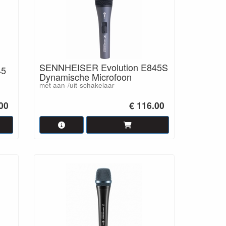
SENNHEISER Evolution E845S
45
Dynamische Microfoon
met aan-/uit-schakelaar
00
€ 116.00