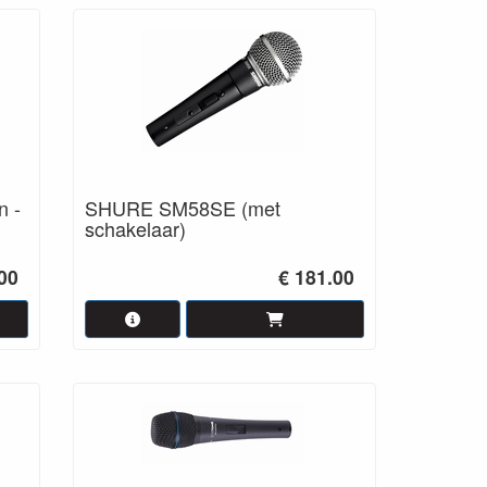
 -
SHURE SM58SE (met
schakelaar)
00
€ 181.00