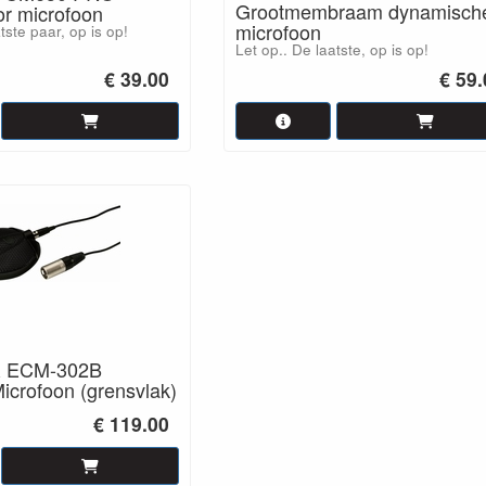
Grootmembraam dynamisch
r microfoon
microfoon
tste paar, op is op!
Let op.. De laatste, op is op!
€ 39.00
€ 59
 ECM-302B
icrofoon (grensvlak)
€ 119.00