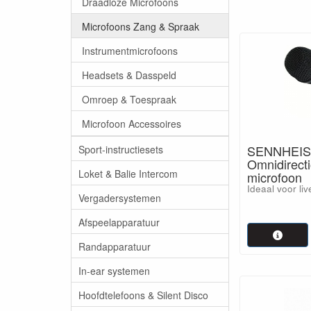
Draadloze Microfoons
Ribbon mi
Microfoons Zang & Spraak
zeer dun 
zeer lage 
Instrumentmicrofoons
Condensat
ingebouwd
Headsets & Dasspeld
mengtafel
een hoge 
Omroep & Toespraak
vooral ge
Microfoon Accessoires
Daarnaast kunne
SENNHEIS
Sport-instructiesets
Rondom ge
Omnidirecti
Cardioide
Loket & Balie Intercom
microfoon
Bidirectio
Ideaal voor li
Vergadersystemen
Shotgun: 
Afspeelapparatuur
Veel karakterist
Randapparatuur
maken van de ju
In-ear systemen
Hoofdtelefoons & Silent Disco