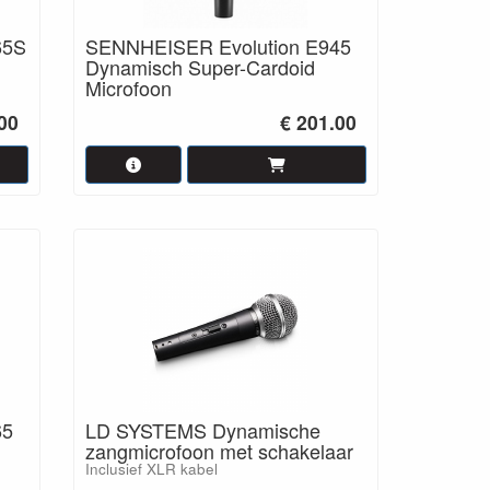
65S
SENNHEISER Evolution E945
Dynamisch Super-Cardoid
Microfoon
00
€ 201.00
65
LD SYSTEMS Dynamische
zangmicrofoon met schakelaar
Inclusief XLR kabel