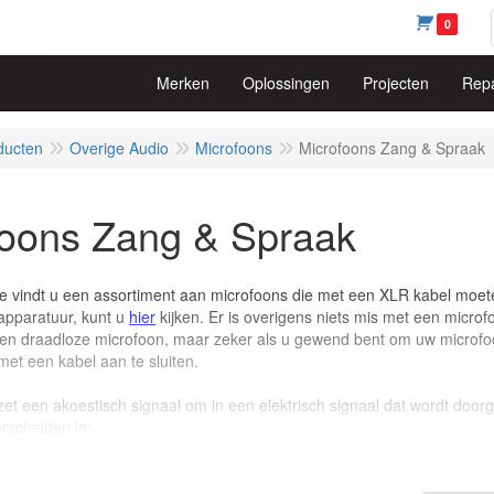
0
Merken
Oplossingen
Projecten
Repa
ducten
Overige Audio
Microfoons
Microfoons Zang & Spraak
foons Zang & Spraak
ie vindt u een assortiment aan microfoons die met een XLR kabel moet
apparatuur, kunt u
hier
kijken. Er is overigens niets mis met een microf
een draadloze microfoon, maar zeker als u gewend bent om uw microfoon
et een kabel aan te sluiten.
et een akoestisch signaal om in een elektrisch signaal dat wordt door
rscheiden in:
e microfoons: Door de toegepast technologie is het met een dynamisc
r te geven. Grote geluidsdrukken (tot zo'n 150dB!) zijn voor een go
e microfoons zijn de meest gebruikte microfoons. Klinken prima en ku