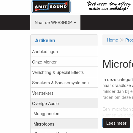
Naar de WEBSHOP
Artikelen
Home
Pro
Aanbiedingen
Micro
Onze Merken
Verlichting & Special Effects
In deze categor
Speakers & Speakersystemen
naar draadloze 
minder dan bij 
Versterkers
raden om deze m
Overige Audio
Een microfoon z
Mengpanelen
kunnen we onde
Dynamisch
Lees meer
Microfoons
15KHz wee
Dynamisch