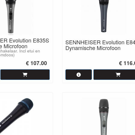
R Evolution E835S
SENNHEISER Evolution E8
 Microfoon
Dynamische Microfoon
hakelaar. Incl etui en
omdoos)
€ 107.00
€ 116.