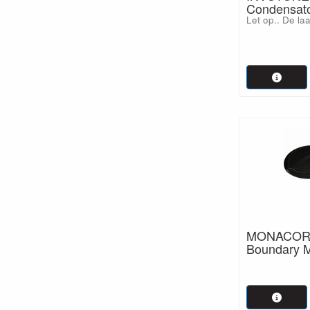
Condensato
Let op.. De laa
MONACOR
Boundary M