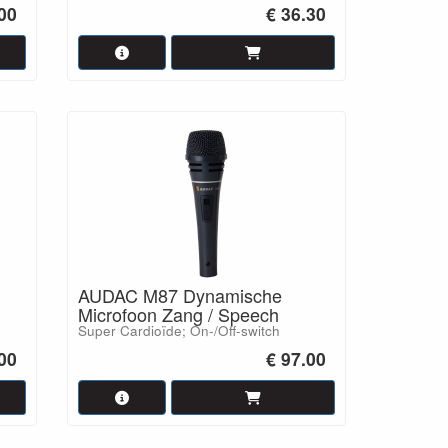
00
€ 36.30
AUDAC M87 Dynamische
Microfoon Zang / Speech
Super Cardioïde; On-/Off-switch
.00
€ 97.00