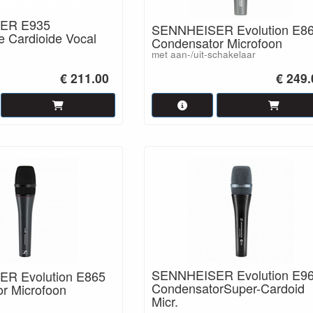
ER E935
SENNHEISER Evolution E8
 Cardioide Vocal
Condensator Microfoon
met aan-/uit-schakelaar
€ 211.00
€ 249.
SENNHEISER Evolution E9
R Evolution E865
CondensatorSuper-Cardoid
r Microfoon
Micr.