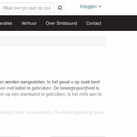
Inloggen
Zoeken
raties
Verhuur
Over Smitsound
Contact
en worden aangesloten. In het geval u op zoek bent
oon met kabel te gebruiken. De bewegingsvrijheid is
 op een standaard te gebruiken, is het zelfs aan te
gestuurd naar uw mengtafel. De meest gebruikte types
he microfoon niet goed mogelijk om frequenties boven
ede dynamische microfoon meestal geen probleem.
nnen tegen een stootje.