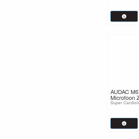
AUDAC M67
Microfoon 
Super Cardioï