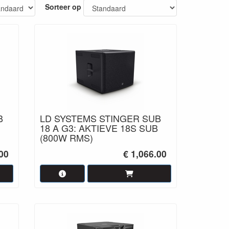
Sorteer op
B
LD SYSTEMS STINGER SUB
18 A G3: AKTIEVE 18S SUB
(800W RMS)
00
€ 1,066.00