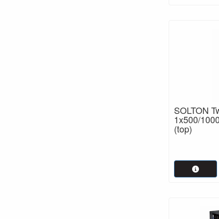
SOLTON Twi
1x500/100
(top)