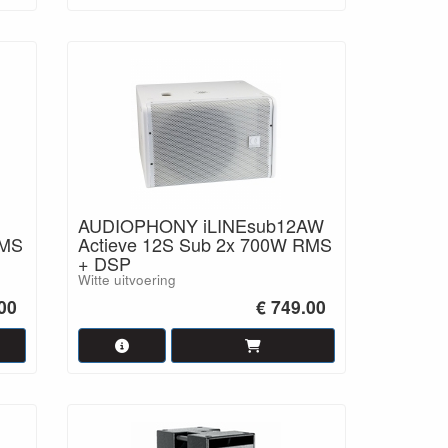
AUDIOPHONY iLINEsub12AW
RMS
Actieve 12S Sub 2x 700W RMS
+ DSP
Witte uitvoering
00
€ 749.00