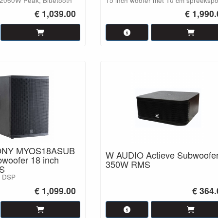
2060W Peak, Bluetooth
15 inch woofer met 10 cm spreekspo
€ 1,039.00
€ 1,990
ONY MYOS18ASUB
W AUDIO Actieve Subwoofe
bwoofer 18 inch
350W RMS
S
e DSP
€ 1,099.00
€ 364.