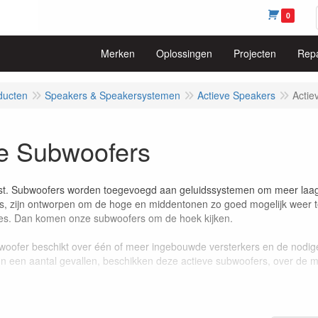
0
Merken
Oplossingen
Projecten
Repa
ducten
Speakers & Speakersystemen
Actieve Speakers
Actie
ve Subwoofers
st. Subwoofers worden toegevoegd aan geluidssystemen om meer laag 
s, zijn ontworpen om de hoge en middentonen zo goed mogelijk weer
ies. Dan komen onze subwoofers om de hoek kijken.
woofer beschikt over één of meer ingebouwde versterkers en de nodig
 In een aantal gevallen, beschikken deze actieve subwoofers, over de 
 allerlei soorten en maten. Neem eens
contact
met ons op voor een gede