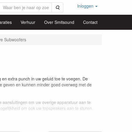
Inloggen
Zoeken
raties
Verhuur
Over Smitsound
Contact
ve Subwoofers
en extra punch in uw geluid toe te voegen. De
 te geven en kunnen minder goed overweg met de
e aansluitingen om uw overige apparatuur aan te
mogelijkheid om ook uw topspeakers aan te sturen.
gen advies om de juiste keuze te kunnen maken.