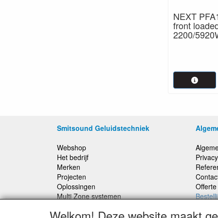
NEXT PFA1
front loade
2200/5920
Smitsound Geluidstechniek
Algem
Webshop
Algeme
Het bedrijf
Privacy
Merken
Refere
Projecten
Contac
Oplossingen
Offert
Multi Zone systemen
Bestell
100 Volt systemen
Welkom! Deze website maakt geb
Onderhoud en Reparaties