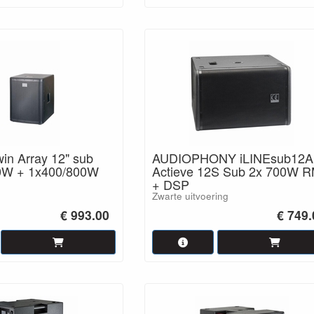
n Array 12" sub
AUDIOPHONY iLINEsub12A
0W + 1x400/800W
Actieve 12S Sub 2x 700W 
+ DSP
Zwarte uitvoering
€ 993.00
€ 749.