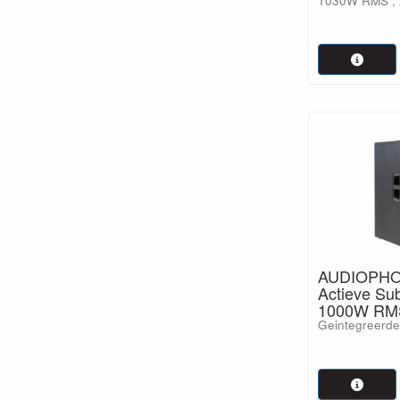
1030W RMS , 
AUDIOPH
Actieve Su
1000W RM
Geintegreerd