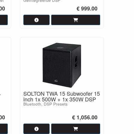
el
Geintegreerde DSP
.00
€ 999.00
SOLTON TWA 15 Subwoofer 15
r
inch 1x 500W + 1x 350W DSP
Bluetooth, DSP Presets
00
€ 1,056.00