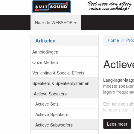
Naar de WEBSHOP
Artikelen
Home
Pro
Aanbiedingen
Actie
Onze Merken
Verlichting & Special Effects
Laag-lager-laag
Speakers & Speakersystemen
meeste speaker
lagere frequent
Actieve Speakers
Actieve Sets
Een actieve sub
kunnen sluiten.
Actieve Speakers
Verkrijgbaar in
Lees meer
Actieve Subwoofers