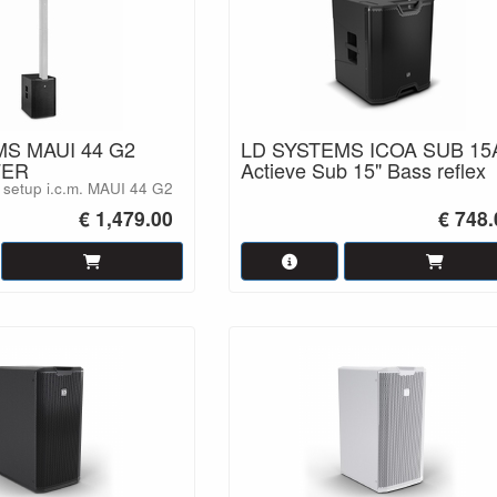
S MAUI 44 G2
LD SYSTEMS ICOA SUB 15
ER
Actieve Sub 15" Bass reflex
 setup i.c.m. MAUI 44 G2
€ 1,479.00
€ 748.