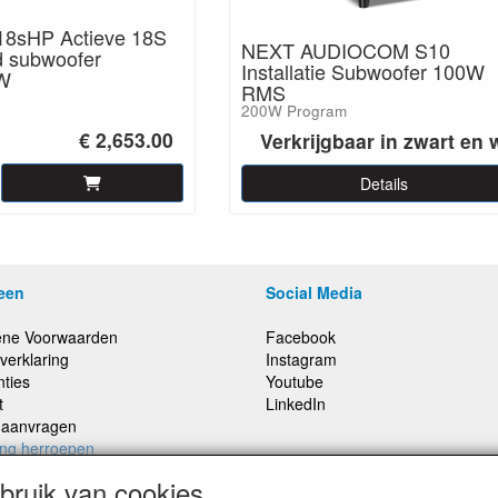
8sHP Actieve 18S
NEXT AUDIOCOM S10
d subwoofer
Installatie Subwoofer 100W
W
RMS
200W Program
€ 2,653.00
Verkrijgbaar in zwart en 
Details
een
Social Media
ne Voorwaarden
Facebook
verklaring
Instagram
nties
Youtube
t
LinkedIn
e aanvragen
ing herroepen
ruik van cookies