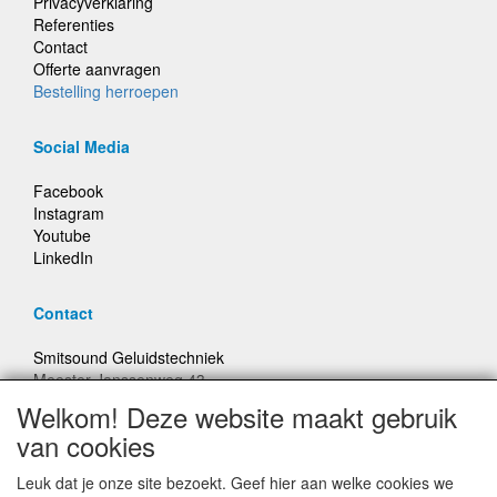
Privacyverklaring
Referenties
Contact
Offerte aanvragen
Bestelling herroepen
Social Media
Facebook
Instagram
Youtube
LinkedIn
Contact
Smitsound Geluidstechniek
Meester Janssenweg 43
5106 NA Dongen
Welkom! Deze website maakt gebruik
E-mail: info@smitsound.nl
van cookies
Telefoon: +31-(0)6-22256322
Leuk dat je onze site bezoekt. Geef hier aan welke cookies we