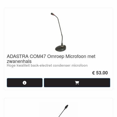
ADASTRA COM47 Omroep Microfoon met
zwanenhals
Hoge kwaliteit back-electret condenser microfoon
€ 53.00