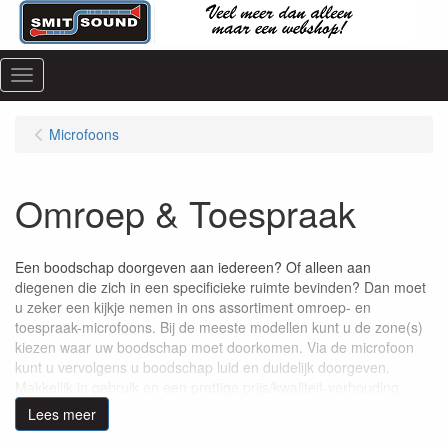
Menu
Microfoons
Omroep & Toespraak
Een boodschap doorgeven aan iedereen? Of alleen aan
diegenen die zich in een specificieke ruimte bevinden? Dan moet
u zeker een kijkje nemen in ons assortiment omroep- en
toespraak-microfoons. Bij de meeste modellen kunt u de zone(s)
kiezen waar uw boodschap moet doorkomen. Via de microfoon
kunt u vervolgens u boodschap luid en duidelijk doorgeven.
Makkelijk in gebruik en een prettige prijs/kwaliteit-verhouding.
Lees meer
Voor verdere toelichting bent u uitgenodigd om
contact
op te
nemen met onze specialisten.