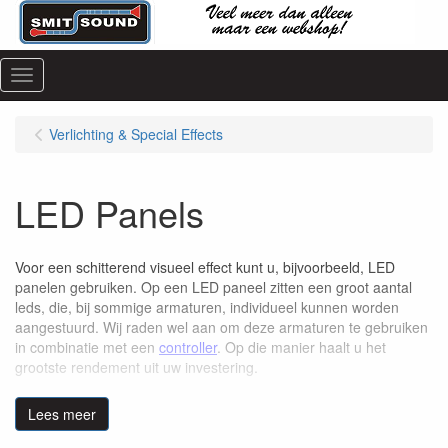
Menu
Verlichting & Special Effects
LED Panels
Voor een schitterend visueel effect kunt u, bijvoorbeeld, LED
panelen gebruiken. Op een LED paneel zitten een groot aantal
leds, die, bij sommige armaturen, individueel kunnen worden
aangestuurd. Wij raden wel aan om deze armaturen te gebruiken
in combinatie met een
controller
. Op die manier haalt u het
grootste rendement uit uw investering.
Vanzelfsprekend staan wij altijd klaar met raad en daad. Neem
Lees meer
gewoon
contact
op.