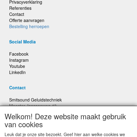
Privacyverklaring
Referenties
Contact
Offerte aanvragen
Bestelling herroepen
Social Media
Facebook
Instagram
Youtube
LinkedIn
Contact
Smitsound Geluidstechniek
Meester Janssenweg 43
5106 NA Dongen
Welkom! Deze website maakt gebruik
E-mail: info@smitsound.nl
van cookies
Telefoon: +31-(0)6-22256322
Leuk dat je onze site bezoekt. Geef hier aan welke cookies we