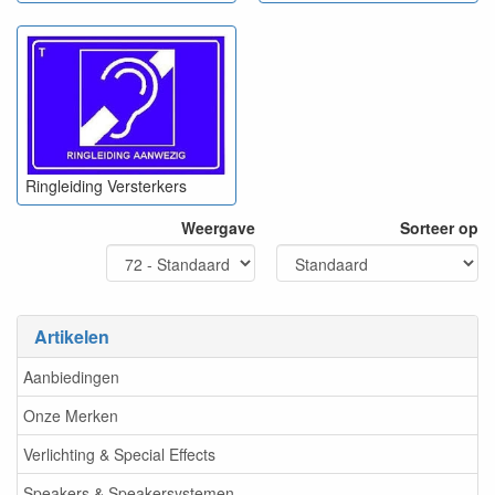
Er is dus een grote verscheidenheid aan apparaten beschikbaar.
Gebaseerd op uw individuele behoeften en situatie, kunnen wij
de perfecte keuze maken die, budgettair, ook nog vriendelijk blijft.
Ringleiding Versterkers
Weergave
Sorteer op
Artikelen
Aanbiedingen
Onze Merken
Verlichting & Special Effects
Speakers & Speakersystemen