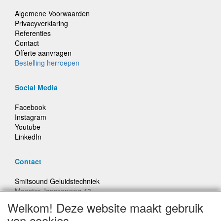
Algemene Voorwaarden
Privacyverklaring
Referenties
Contact
Offerte aanvragen
Bestelling herroepen
Social Media
Facebook
Instagram
Youtube
LinkedIn
Contact
Smitsound Geluidstechniek
Meester Janssenweg 43
5106 NA Dongen
Welkom! Deze website maakt gebruik
E-mail: info@smitsound.nl
van cookies
Telefoon: +31-(0)6-22256322