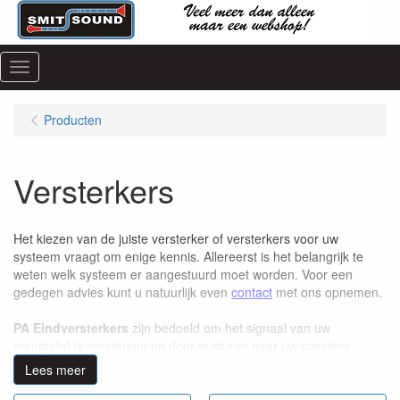
Menu
Producten
Versterkers
Het kiezen van de juiste versterker of versterkers voor uw
systeem vraagt om enige kennis. Allereerst is het belangrijk te
weten welk systeem er aangestuurd moet worden. Voor een
gedegen advies kunt u natuurlijk even
contact
met ons opnemen.
PA Eindversterkers
zijn bedoeld om het signaal van uw
mengtafel te versterken en door te sturen naar uw passieve
speakers
. Het vermogen van de versterker moet groot genoeg
Lees meer
zijn om, om te kunnen gaan met de hoogste pieken in uw signaal
zonder daarbij het signaal te vervormen. Een versterker dient dus