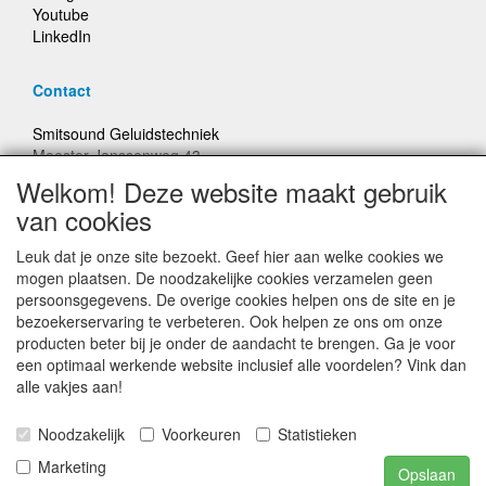
Youtube
LinkedIn
Contact
Smitsound Geluidstechniek
Meester Janssenweg 43
5106 NA Dongen
Welkom! Deze website maakt gebruik
E-mail: info@smitsound.nl
van cookies
Telefoon: +31-(0)6-22256322
Leuk dat je onze site bezoekt. Geef hier aan welke cookies we
Bestellingen binnen Nederland, ongeacht gewicht, verstuurd
mogen plaatsen. De noodzakelijke cookies verzamelen geen
voor € 6,95
persoonsgegevens. De overige cookies helpen ons de site en je
bezoekerservaring te verbeteren. Ook helpen ze ons om onze
producten beter bij je onder de aandacht te brengen. Ga je voor
Prijzen inclusief 21% BTW, tenzij anders vermeldt
een optimaal werkende website inclusief alle voordelen? Vink dan
alle vakjes aan!
Prijswijzigingen en typefouten voorbehouden
Noodzakelijk
Voorkeuren
Statistieken
© Smitsound Geluidstechniek 2024, alle rechten
Marketing
Opslaan
voorbehouden