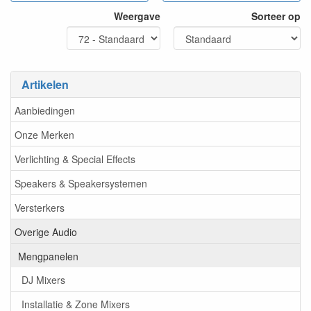
Afhankelijk van de gewenste toepassing, kunt u kiezen voor een
Weergave
Sorteer op
kleinere mixer met een beperkt aantal kanalen of, wanneer u
bijvoorbeeld een grote band moet uitversterken, een mixer met
32 of meer kanalen.
Neem gerust
contact
op voor een vrijblijvend advies van onze
Artikelen
medewerkers.
Aanbiedingen
Onze Merken
Verlichting & Special Effects
Speakers & Speakersystemen
Versterkers
Overige Audio
Mengpanelen
DJ Mixers
Installatie & Zone Mixers