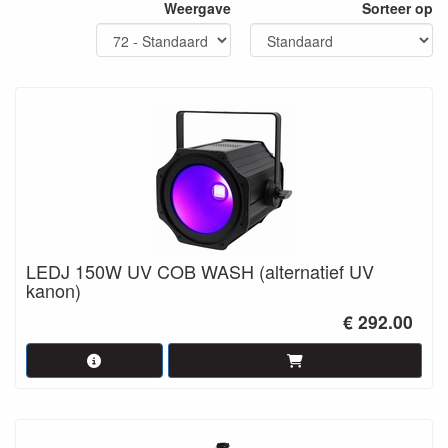
Weergave
Sorteer op
Bekijk de filmpjes om een indruk te krijgen. Of neem
contact
op
voor extra informatie.
LEDJ 150W UV COB WASH (alternatief UV
kanon)
€ 292.00