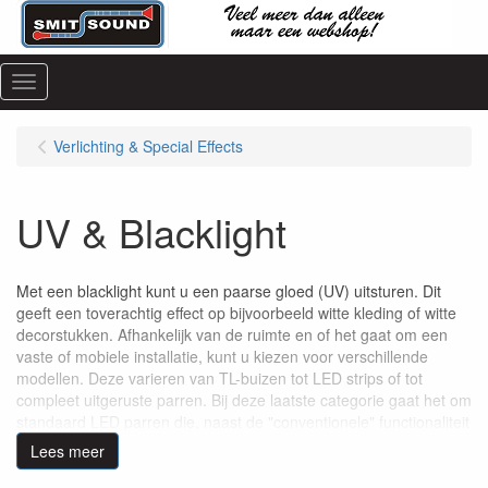
Menu
Verlichting & Special Effects
UV & Blacklight
Met een blacklight kunt u een paarse gloed (UV) uitsturen. Dit
geeft een toverachtig effect op bijvoorbeeld witte kleding of witte
decorstukken. Afhankelijk van de ruimte en of het gaat om een
vaste of mobiele installatie, kunt u kiezen voor verschillende
modellen. Deze varieren van TL-buizen tot LED strips of tot
compleet uitgeruste parren. Bij deze laatste categorie gaat het om
standaard LED parren die, naast de "conventionele" functionaliteit
ook UV-licht kunnen projecteren. Wanneer gebruikt met de juiste
Lees meer
dosering, geeft UV-licht een prachtig effect en kan het een
integraal onderdeel van uw lichtset zijn.