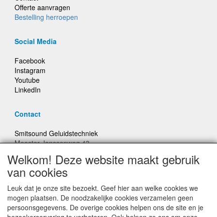
Offerte aanvragen
Bestelling herroepen
Social Media
Facebook
Instagram
Youtube
LinkedIn
Contact
Smitsound Geluidstechniek
Meester Janssenweg 43
5106 NA Dongen
Welkom! Deze website maakt gebruik
E-mail: info@smitsound.nl
van cookies
Telefoon: +31-(0)6-22256322
Leuk dat je onze site bezoekt. Geef hier aan welke cookies we
Bestellingen binnen Nederland, ongeacht gewicht, verstuurd
mogen plaatsen. De noodzakelijke cookies verzamelen geen
voor € 6,95
persoonsgegevens. De overige cookies helpen ons de site en je