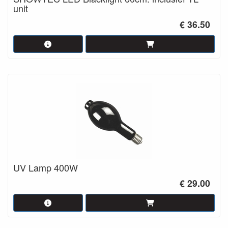
unit
€ 36.50
UV Lamp 400W
€ 29.00