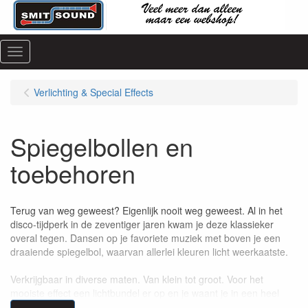
Menu
Verlichting & Special Effects
Spiegelbollen en
toebehoren
Terug van weg geweest? Eigenlijk nooit weg geweest. Al in het
disco-tijdperk in de zeventiger jaren kwam je deze klassieker
overal tegen. Dansen op je favoriete muziek met boven je een
draaiende spiegelbol, waarvan allerlei kleuren licht weerkaatste.
Verkrijgbaar in diverse maten. Van klein tot groot. Voor het
mooiste effect een lichtbundel er op en je waant je in een heel
andere wereld. Kijk bijvoorbeeld eens bij onze
pin spots
. Of neem