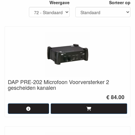
Weergave
Sorteer op
Een DI-box, ook wel DI genoemd, is een apparaat waarmee een
lijnsignaal of een ongebalanceerd signaal kan omvormen naar
een gebalanceerd signaal, meestal via een XLR-connector.
Enkele voorbeelden zijn het aansluiten van een keyboard of
elektrische gitaar aan een mengpaneel. Je zou een keyboard ook
via een jack kabel op de line-ingang van een mixer kunnen
aansluiten, maar dat geeft meer kans op brom, zeker bij langere
kabels. Een DI splitst het signaal in een signaal dat naar je
persoonlijke versterker gaat en een, gebalanceerd, signaal dat
naar de mixer gaat voor opname of voor weergave via de P.A.
Neem voor informatie
contact
op met onze specialisten.
DAP PRE-202 Microfoon Voorversterker 2
gescheiden kanalen
€ 84.00