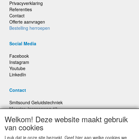
Privacyverklaring
Referenties
Contact
Offerte aanvragen
Bestelling herroepen
Social Media
Facebook
Instagram
Youtube
LinkedIn
Contact
Smitsound Geluidstechniek
Meester Janssenweg 43
5106 NA Dongen
Welkom! Deze website maakt gebruik
E-mail: info@smitsound.nl
van cookies
Telefoon: +31-(0)6-22256322
Leuk dat je onze site bezoekt. Geef hier aan welke cookies we