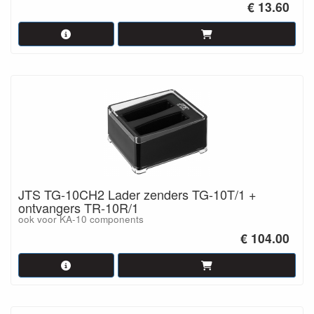
€ 13.60
JTS TG-10CH2 Lader zenders TG-10T/1 +
ontvangers TR-10R/1
ook voor KA-10 components
€ 104.00