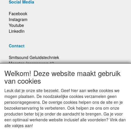
Social Media
Facebook
Instagram
Youtube
LinkedIn
Contact
Smitsound Geluidstechniek
Meester Janssenweg 43
5106 NA Dongen
Welkom! Deze website maakt gebruik
E-mail: info@smitsound.nl
van cookies
Telefoon: +31-(0)6-22256322
Leuk dat je onze site bezoekt. Geef hier aan welke cookies we
Bestellingen binnen Nederland, ongeacht gewicht, verstuurd
mogen plaatsen. De noodzakelijke cookies verzamelen geen
voor € 6,95
persoonsgegevens. De overige cookies helpen ons de site en je
bezoekerservaring te verbeteren. Ook helpen ze ons om onze
producten beter bij je onder de aandacht te brengen. Ga je voor
Prijzen inclusief 21% BTW, tenzij anders vermeldt
een optimaal werkende website inclusief alle voordelen? Vink dan
alle vakjes aan!
Prijswijzigingen en typefouten voorbehouden