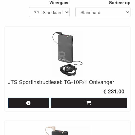
Weergave
Sorteer op
slechthorende dus geen last meer van storende
omgevingsgeluiden of een slechte akoestiek.
Laat onze technici uitleggen welke oplossingen er beschikbaar
zijn. Grootschalig voor theaters en schouwburgen of kleinschalig
voor toepassingen thuis. Neem vrijblijvend
contact
met ons op.
JTS Sportinstructieset: TG-10R/1 Ontvanger
€ 231.00