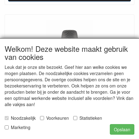
Welkom! Deze website maakt gebruik
van cookies
Leuk dat je onze site bezoekt. Geef hier aan welke cookies we
LD SYSTEMS U500 Verwisselbare Microfoon
mogen plaatsen. De noodzakelijke cookies verzamelen geen
Kop
persoonsgegevens. De overige cookies helpen ons de site en je
Cardioid of Hypercardioid; Condensor of Dynamisch
bezoekerservaring te verbeteren. Ook helpen ze ons om onze
4 versies beschikbaar
producten beter bij je onder de aandacht te brengen. Ga je voor
een optimaal werkende website inclusief alle voordelen? Vink dan
Details
alle vakjes aan!
Noodzakelijk
Voorkeuren
Statistieken
Marketing
Opslaan