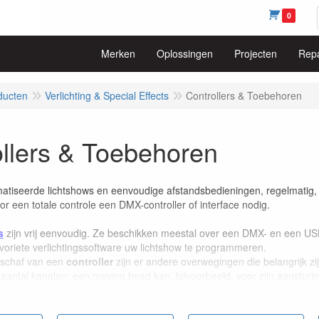
0
Merken
Oplossingen
Projecten
Repa
ducten
Verlichting & Special Effects
Controllers & Toebehoren
llers & Toebehoren
tiseerde lichtshows en eenvoudige afstandsbedieningen, regelmatig, 
or een totale controle een DMX-controller of interface nodig.
s
zijn vrij eenvoudig. Ze beschikken meestal over een DMX- en een USB
voriete verlichtingssoftware uw lichtshow te programmeren.
nschaf van een
controller
zijn er andere overwegingen die belangrijk zij
 aantal kanalen: een moving head kan, bijvoorbeeld, voor zijn aanstur
elijkheid tot geavanceerde bediening rookmachines
elijkheid tot opslaan van geprogrammeerde scenes
patibiliteit met intelligent, bewegend licht