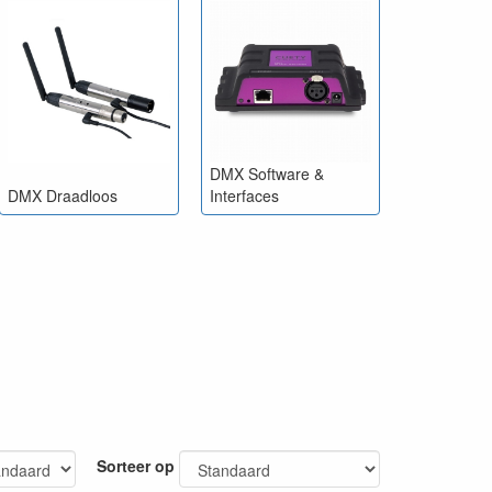
 Veel hangt af van uw lichtset en de toepassing daarvan.
an zeker stellen dat we voor u de beste oplossing
DMX Software &
DMX Draadloos
Interfaces
Sorteer op