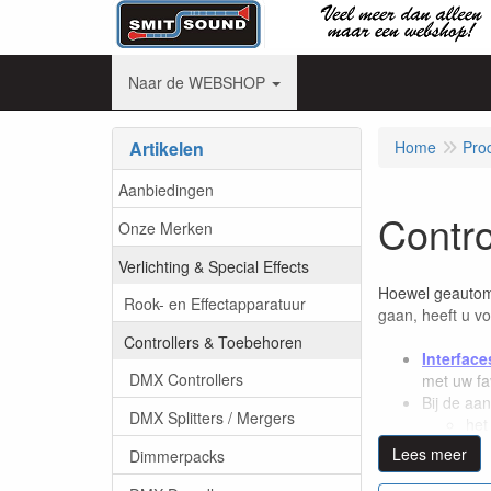
Naar de WEBSHOP
Artikelen
Home
Pro
Aanbiedingen
Contro
Onze Merken
Verlichting & Special Effects
Hoewel geautoma
Rook- en Effectapparatuur
gaan, heeft u vo
Controllers & Toebehoren
Interface
DMX Controllers
met uw fa
Bij de aa
DMX Splitters / Mergers
het
mog
Lees meer
Dimmerpacks
mog
com