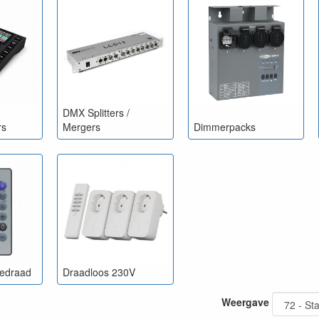
vullende connectiviteit: MIDI, draadloos, etc.
 wel wat bij kijken om de juiste interface of controller aan te schaffen.
dig advies kunt u vanzelfsprekend
contact
opnemen. Samen kunnen we d
en uw budget past.
DMX Splitters /
rs
Mergers
Dimmerpacks
Bedraad
Draadloos 230V
Weergave