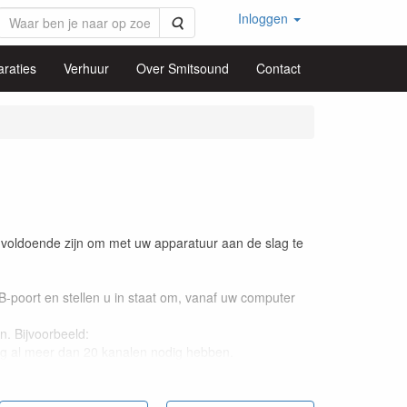
Inloggen
Zoeken
raties
Verhuur
Over Smitsound
Contact
voldoende zijn om met uw apparatuur aan de slag te
-poort en stellen u in staat om, vanaf uw computer
n. Bijvoorbeeld:
ing al meer dan 20 kanalen nodig hebben.