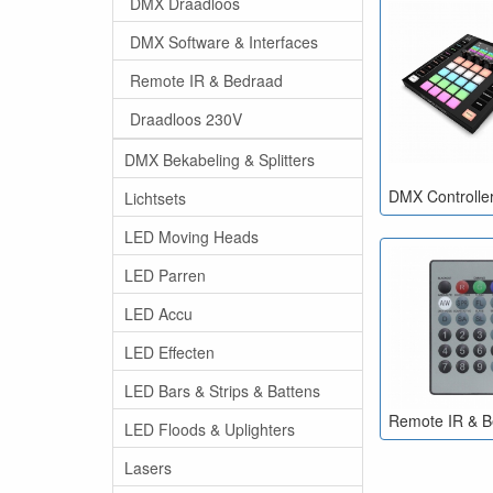
DMX Draadloos
aan
DMX Software & Interfaces
Er komt dus echt
Remote IR & Bedraad
Voor een deskun
Draadloos 230V
vinden die binn
DMX Bekabeling & Splitters
DMX Controlle
Lichtsets
LED Moving Heads
LED Parren
LED Accu
LED Effecten
LED Bars & Strips & Battens
Remote IR & 
LED Floods & Uplighters
Lasers