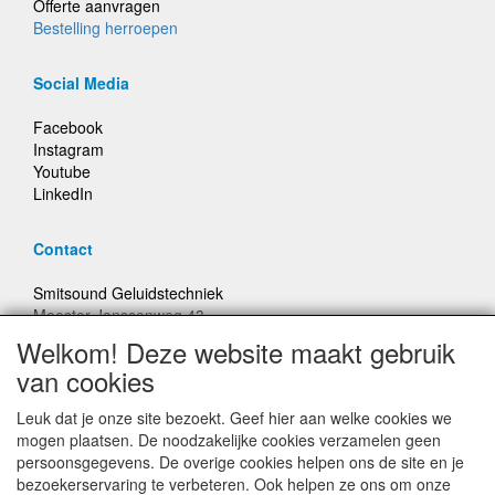
Offerte aanvragen
Bestelling herroepen
Social Media
Facebook
Instagram
Youtube
LinkedIn
Contact
Smitsound Geluidstechniek
Meester Janssenweg 43
5106 NA Dongen
Welkom! Deze website maakt gebruik
E-mail: info@smitsound.nl
van cookies
Telefoon: +31-(0)6-22256322
Leuk dat je onze site bezoekt. Geef hier aan welke cookies we
Bestellingen binnen Nederland, ongeacht gewicht, verstuurd
mogen plaatsen. De noodzakelijke cookies verzamelen geen
voor € 6,95
persoonsgegevens. De overige cookies helpen ons de site en je
bezoekerservaring te verbeteren. Ook helpen ze ons om onze