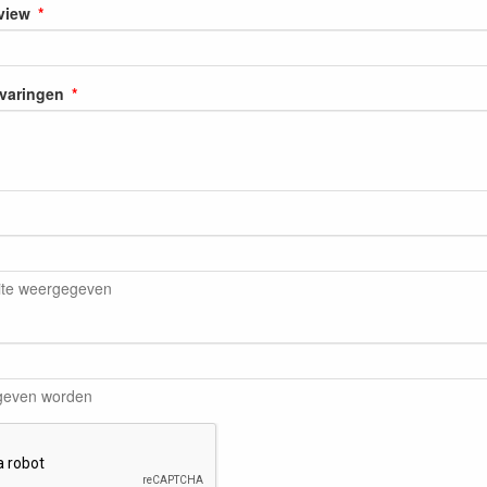
eview
rvaringen
ite weergegeven
egeven worden