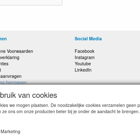
een
Social Media
ne Voorwaarden
Facebook
verklaring
Instagram
nties
Youtube
t
LinkedIn
e aanvragen
ing herroepen
ruik van cookies
cookies we mogen plaatsen. De noodzakelijke cookies verzamelen geen
,
Prijzen inclusief 21% BTW, tenzij anders vermeldt
n ze ons om onze producten beter bij je onder de aandacht te brengen.
Marketing
© Smitsound Geluidstechniek 2024, alle rechten voorbehouden