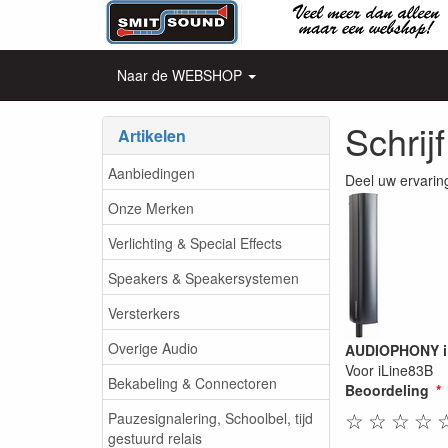
Naar de WEBSHOP
Schrij
Artikelen
Aanbiedingen
Deel uw ervarin
Onze Merken
Verlichting & Special Effects
Speakers & Speakersystemen
Versterkers
Overige Audio
AUDIOPHONY iL
Voor iLine83B
Bekabeling & Connectoren
Beoordeling
☆
☆
☆
☆
Pauzesignalering, Schoolbel, tijd
gestuurd relais