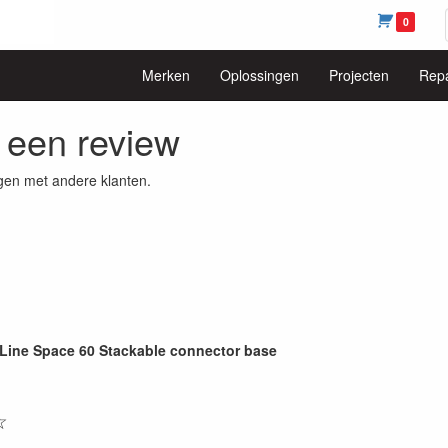
0
Merken
Oplossingen
Projecten
Repa
f een review
gen met andere klanten.
ine Space 60 Stackable connector base
☆