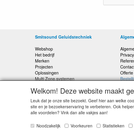
Smitsound Geluidstechniek
Algem
Webshop
Algeme
Het bedrijf
Privacy
Merken
Refere
Projecten
Contac
Oplossingen
Offert
Multi Zone systemen
Bestell
100 Volt systemen
Welkom! Deze website maakt geb
Onderhoud en Reparaties
Leuk dat je onze site bezoekt. Geef hier aan welke 
Bestellingen binnen Nederland, ongeacht gewicht
site en je bezoekerservaring te verbeteren. Ook helpe
verstuurd voor € 6,95
alle voordelen? Vink dan alle vakjes aan!
Noodzakelijk
Voorkeuren
Statistieken