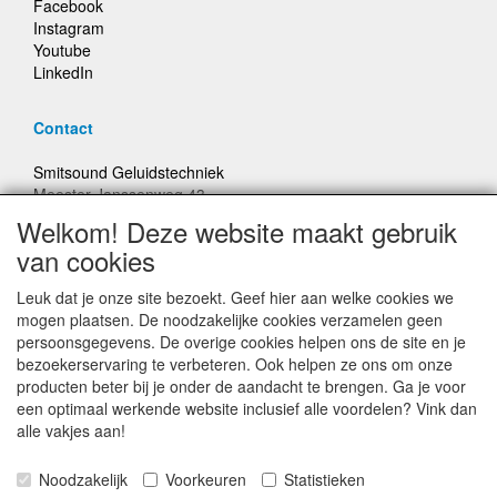
Facebook
Instagram
Youtube
LinkedIn
Contact
Smitsound Geluidstechniek
Meester Janssenweg 43
5106 NA Dongen
Welkom! Deze website maakt gebruik
E-mail: info@smitsound.nl
van cookies
Telefoon: +31-(0)6-22256322
Leuk dat je onze site bezoekt. Geef hier aan welke cookies we
Bestellingen binnen Nederland, ongeacht gewicht, verstuurd
mogen plaatsen. De noodzakelijke cookies verzamelen geen
voor € 6,95
persoonsgegevens. De overige cookies helpen ons de site en je
bezoekerservaring te verbeteren. Ook helpen ze ons om onze
producten beter bij je onder de aandacht te brengen. Ga je voor
Prijzen inclusief 21% BTW, tenzij anders vermeldt
een optimaal werkende website inclusief alle voordelen? Vink dan
alle vakjes aan!
Prijswijzigingen en typefouten voorbehouden
Noodzakelijk
Voorkeuren
Statistieken