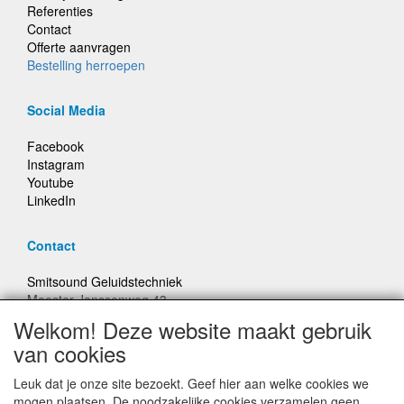
Referenties
Contact
Offerte aanvragen
Bestelling herroepen
Social Media
Facebook
Instagram
Youtube
LinkedIn
Contact
Smitsound Geluidstechniek
Meester Janssenweg 43
5106 NA Dongen
Welkom! Deze website maakt gebruik
E-mail: info@smitsound.nl
van cookies
Telefoon: +31-(0)6-22256322
Leuk dat je onze site bezoekt. Geef hier aan welke cookies we
Bestellingen binnen Nederland, ongeacht gewicht, verstuurd
mogen plaatsen. De noodzakelijke cookies verzamelen geen