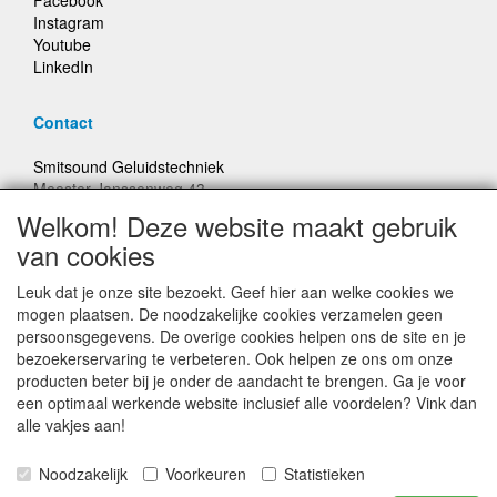
Facebook
Instagram
Youtube
LinkedIn
Contact
Smitsound Geluidstechniek
Meester Janssenweg 43
5106 NA Dongen
Welkom! Deze website maakt gebruik
E-mail: info@smitsound.nl
van cookies
Telefoon: +31-(0)6-22256322
Leuk dat je onze site bezoekt. Geef hier aan welke cookies we
Bestellingen binnen Nederland, ongeacht gewicht, verstuurd
mogen plaatsen. De noodzakelijke cookies verzamelen geen
voor € 6,95
persoonsgegevens. De overige cookies helpen ons de site en je
bezoekerservaring te verbeteren. Ook helpen ze ons om onze
producten beter bij je onder de aandacht te brengen. Ga je voor
Prijzen inclusief 21% BTW, tenzij anders vermeldt
een optimaal werkende website inclusief alle voordelen? Vink dan
alle vakjes aan!
Prijswijzigingen en typefouten voorbehouden
Noodzakelijk
Voorkeuren
Statistieken