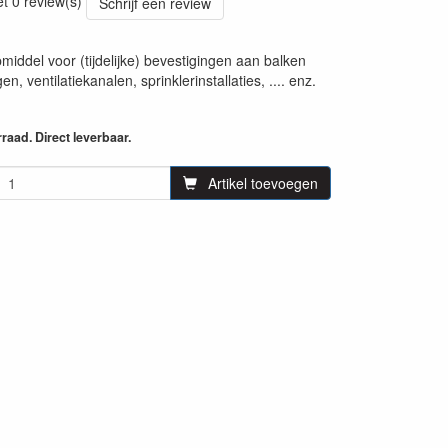
et 0 review(s)
Schrijf een review
middel voor (tijdelijke) bevestigingen aan balken
en, ventilatiekanalen, sprinklerinstallaties, .... enz.
aad. Direct leverbaar.
Artikel toevoegen