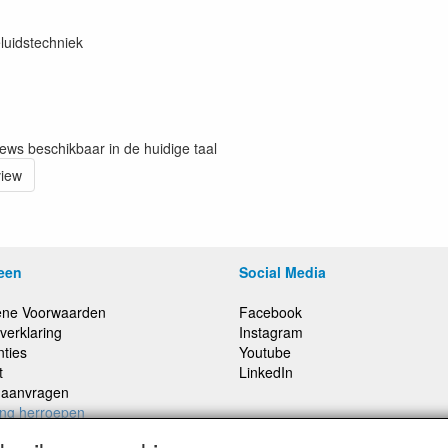
luidstechniek
iews beschikbaar in de huidige taal
view
een
Social Media
ne Voorwaarden
Facebook
verklaring
Instagram
nties
Youtube
t
LinkedIn
e aanvragen
ing herroepen