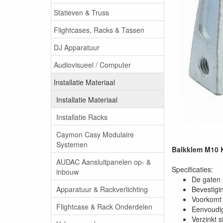
Statieven & Truss
Flightcases, Racks & Tassen
DJ Apparatuur
Audiovisueel / Computer
Installatie Materiaal
Installatie Materiaal
Installatie Racks
Caymon Casy Modulaire
Systemen
Balkklem M10 
AUDAC Aansluitpanelen op- &
Specificaties:
inbouw
De gaten 
Apparatuur & Rackverlichting
Bevestigi
Voorkomt 
Flightcase & Rack Onderdelen
Eenvoudi
Verzinkt s