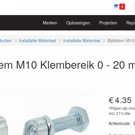
0
Merken
Oplossingen
Projecten
Repa
ducten
Installatie Materiaal
Installatie Materiaal
Balkklem M10
lem M10 Klembereik 0 - 20
€
4.35
*Prijzen zijn inc
incl. 21% btw
Artikelcode
: