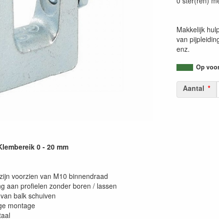
0 ster(ren) m
Makkelijk hulp
van pijpleiding
enz.
Op voorr
Aantal
Klembereik 0 - 20 mm
zijn voorzien van M10 binnendraad
ng aan profielen zonder boren / lassen
van balk schuiven
ge montage
taal