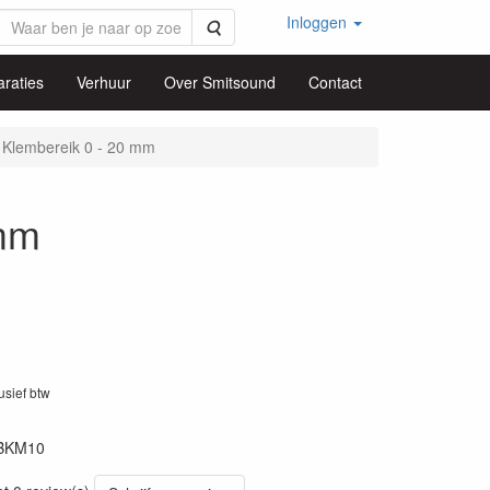
Inloggen
Zoeken
raties
Verhuur
Over Smitsound
Contact
 Klembereik 0 - 20 mm
 mm
lusief btw
BKM10