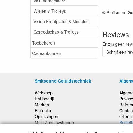
Volumeregelaars
Wielen & Trolleys
© Smitsound Ge
Vision Frontplates & Modules
Gereedschap & Trolleys
Reviews
Toebehoren
Er zijn geen rev
Schrijf een re
Cadeaubonnen
Smitsound Geluidstechniek
Algem
Webshop
Algeme
Het bedrijf
Privacy
Merken
Refere
Projecten
Contac
Oplossingen
Offert
Multi Zone systemen
Bestell
100 Volt systemen