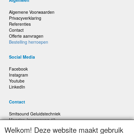
Algemene Voorwaarden
Privacyverklaring
Referenties
Contact
Offerte aanvragen
Bestelling herroepen
Social Media
Facebook
Instagram
Youtube
LinkedIn
Contact
Smitsound Geluidstechniek
Meester Janssenweg 43
5106 NA Dongen
Welkom! Deze website maakt gebruik
E-mail: info@smitsound.nl