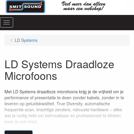
Menu
LD Systems
LD Systems Draadloze
Microfoons
Met LD Systems draadloze microfoons krijg je de vrijheid om je
performance of presentatie te doen zonder kabels, zonder in te
leveren op geluidskwaliteit. True Diversity, automatische
frequentie-scan, krachtige zenders, robuuste hardware – alles
wat je nodig hebt om betrouwbaar en professioneel te klinken,
waar je ook staat.
Breed assortiment & keuzevrijheid