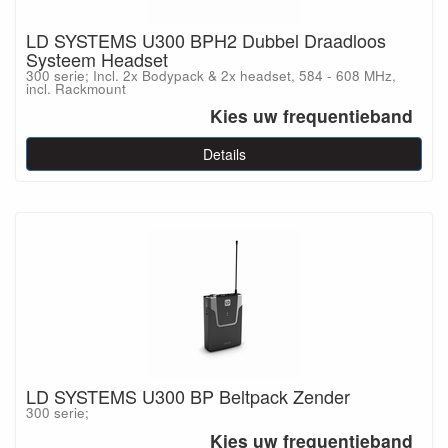
LD SYSTEMS U300 BPH2 Dubbel Draadloos
Systeem Headset
300 serie; Incl. 2x Bodypack & 2x headset, 584 - 608 MHz,
incl. Rackmount
Kies uw frequentieband
Details
LD SYSTEMS U300 BP Beltpack Zender
300 serie;
Kies uw frequentieband