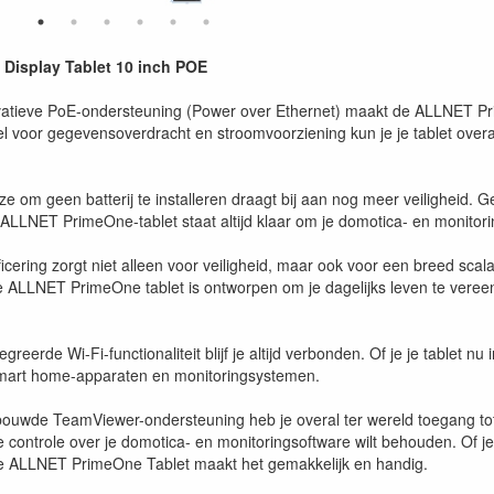
Display Tablet 10 inch POE
vatieve PoE-ondersteuning (Power over Ethernet) maakt de ALLNET Prim
el voor gegevensoverdracht en stroomvoorziening kun je je tablet over
 om geen batterij te installeren draagt bij aan nog meer veiligheid. G
 ALLNET PrimeOne-tablet staat altijd klaar om je domotica- en monito
icering zorgt niet alleen voor veiligheid, maar ook voor een breed sca
De ALLNET PrimeOne tablet is ontworpen om je dagelijks leven te vereen
greerde Wi-Fi-functionaliteit blijf je altijd verbonden. Of je je tablet nu 
smart home-apparaten en monitoringsystemen.
ouwde TeamViewer-ondersteuning heb je overal ter wereld toegang tot je 
e controle over je domotica- en monitoringsoftware wilt behouden. Of je
de ALLNET PrimeOne Tablet maakt het gemakkelijk en handig.