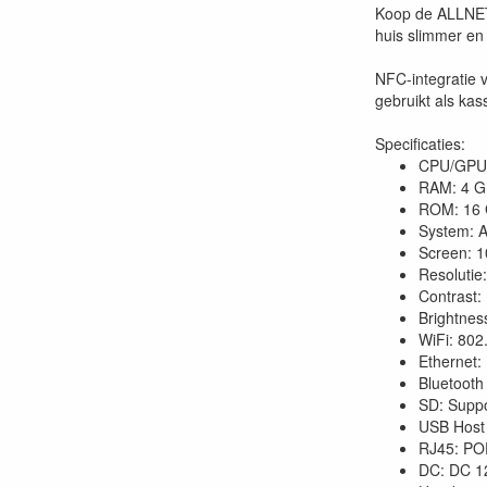
Koop de ALLNET 
huis slimmer en
NFC-integratie 
gebruikt als kas
Specificaties:
CPU/GPU:
RAM: 4 
ROM: 16
System: An
Screen: 1
Resolutie
Contrast:
Brightness
WiFi: 802
Ethernet:
Bluetooth
SD: Suppo
USB Host 
RJ45: POE
DC: DC 1