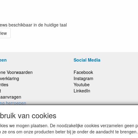
iews beschikbaar in de huidige taal
view
een
Social Media
ne Voorwaarden
Facebook
verklaring
Instagram
nties
Youtube
t
LinkedIn
e aanvragen
ing herroepen
ruik van cookies
cookies we mogen plaatsen. De noodzakelijke cookies verzamelen geen
,
Prijzen inclusief 21% BTW, tenzij anders vermeldt
n ze ons om onze producten beter bij je onder de aandacht te brengen.