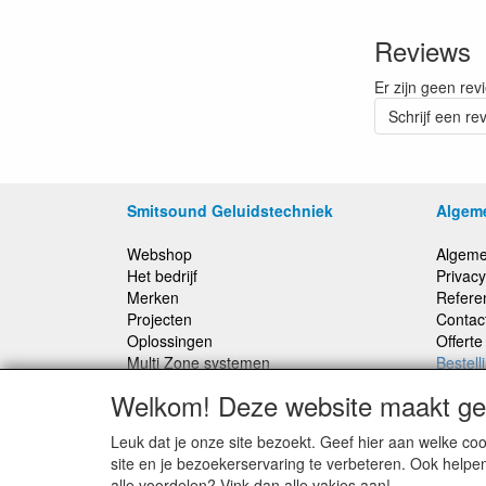
Reviews
Er zijn geen rev
Schrijf een re
Smitsound Geluidstechniek
Algem
Webshop
Algeme
Het bedrijf
Privacy
Merken
Refere
Projecten
Contac
Oplossingen
Offert
Multi Zone systemen
Bestell
100 Volt systemen
Welkom! Deze website maakt geb
Onderhoud en Reparaties
Leuk dat je onze site bezoekt. Geef hier aan welke 
Bestellingen binnen Nederland, ongeacht gewicht
site en je bezoekerservaring te verbeteren. Ook helpe
verstuurd voor € 6,95
alle voordelen? Vink dan alle vakjes aan!