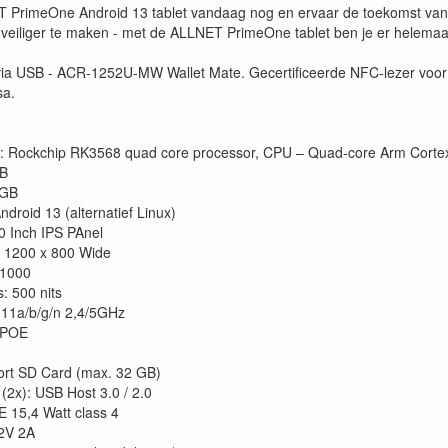
PrimeOne Android 13 tablet vandaag nog en ervaar de toekomst van d
 veiliger te maken - met de ALLNET PrimeOne tablet ben je er helemaal
via USB - ACR-1252U-MW Wallet Mate. Gecertificeerde NFC-lezer voor
sa.
 Rockchip RK3568 quad core processor, CPU – Quad-core Arm Cort
GB
 GB
droid 13 (alternatief Linux)
0 Inch IPS PAnel
: 1200 x 800 Wide
 1000
: 500 nits
.11a/b/g/n 2,4/5GHz
 POE
rt SD Card (max. 32 GB)
(2x): USB Host 3.0 / 2.0
 15,4 Watt class 4
2V 2A