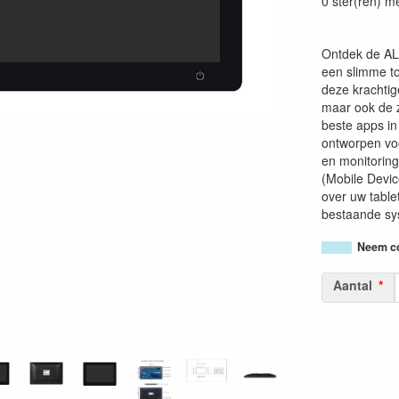
0 ster(ren) m
Ontdek de ALL
een slimme to
deze krachtig
maar ook de z
beste apps in
ontworpen voo
en monitoring
(Mobile Devic
over uw table
bestaande sy
Neem co
Aantal