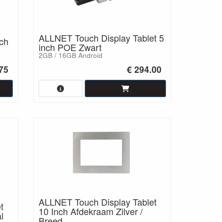
ALLNET Touch Display Tablet 5
ch
inch POE Zwart
2GB / 16GB Android
.75
€ 294.00
ALLNET Touch Display Tablet
t
10 Inch Afdekraam Zilver /
l
Breed