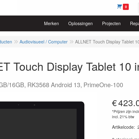
0
Merken
Oplossingen
Projecten
Repa
ducten
Audiovisueel / Computer
ALLNET Touch Display Tablet 1
T Touch Display Tablet 10 
GB/16GB, RK3568 Android 13, PrimeOne-100
€
423.
*Prijzen zijn inc
incl. 21% btw
Artikelcode
:
40388162151