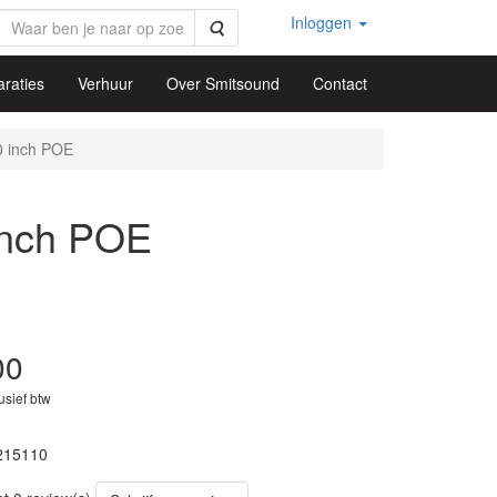
Inloggen
Zoeken
raties
Verhuur
Over Smitsound
Contact
0 inch POE
inch POE
00
lusief btw
215110
16