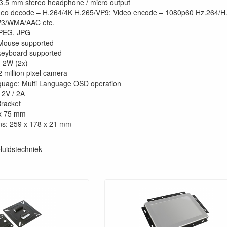
3.5 mm stereo headphone / micro output
deo decode – H.264/4K H.265/VP9; Video encode – 1080p60 Hz.264/H
P3/WMA/AAC etc.
JPEG, JPG
 Mouse supported
keyboard supported
 2W (2x)
 million pixel camera
uage: Multi Language OSD operation
12V / 2A
racket
 x 75 mm
ns: 259 x 178 x 21 mm
luidstechniek