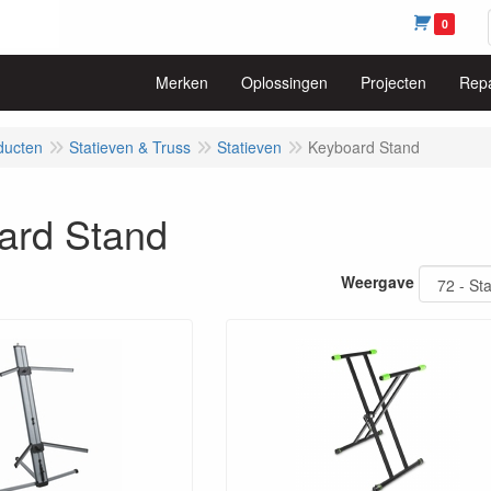
0
Merken
Oplossingen
Projecten
Repa
ducten
Statieven & Truss
Statieven
Keyboard Stand
ard Stand
Weergave