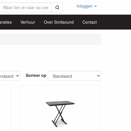
Inloggen
Zoeken
raties
Verhuur
Over Smitsound
Contact
Sorteer op