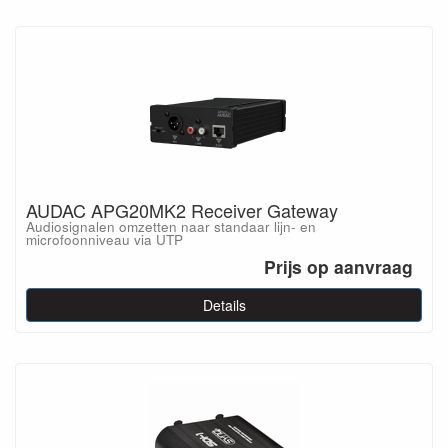
AUDAC APG20MK2 Receiver Gateway
Audiosignalen omzetten naar standaar lijn- en
microfoonniveau via UTP
Prijs op aanvraag
Details