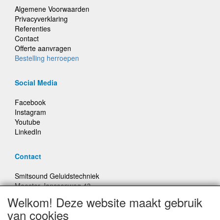
Algemene Voorwaarden
Privacyverklaring
Referenties
Contact
Offerte aanvragen
Bestelling herroepen
Social Media
Facebook
Instagram
Youtube
LinkedIn
Contact
Smitsound Geluidstechniek
Meester Janssenweg 43
5106 NA Dongen
Welkom! Deze website maakt gebruik
E-mail: info@smitsound.nl
van cookies
Telefoon: +31-(0)6-22256322