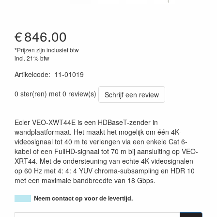
€
846.00
*Prijzen zijn inclusief btw
incl. 21% btw
Artikelcode
:
11-01019
8435071312691
0 ster(ren) met 0 review(s)
Schrijf een review
Ecler VEO-XWT44E is een HDBaseT-zender in
wandplaatformaat. Het maakt het mogelijk om één 4K-
videosignaal tot 40 m te verlengen via een enkele Cat 6-
kabel of een FullHD-signaal tot 70 m bij aansluiting op VEO-
XRT44. Met de ondersteuning van echte 4K-videosignalen
op 60 Hz met 4: 4: 4 YUV chroma-subsampling en HDR 10
met een maximale bandbreedte van 18 Gbps.
Neem contact op voor de levertijd.