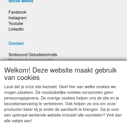
Social Media
Facebook
Instagram
Youtube
LinkedIn
Contact
Smitsound Geluidstechniek
Meester Janssenweg 43
5106 NA Dongen
Welkom! Deze website maakt gebruik
E-mail: info@smitsound.nl
van cookies
Telefoon: +31-(0)6-22256322
Leuk dat je onze site bezoekt. Geef hier aan welke cookies we
Bestellingen binnen Nederland, ongeacht gewicht, verstuurd
mogen plaatsen. De noodzakelijke cookies verzamelen geen
voor € 6,95
persoonsgegevens. De overige cookies helpen ons de site en je
bezoekerservaring te verbeteren. Ook helpen ze ons om onze
producten beter bij je onder de aandacht te brengen. Ga je voor
Prijzen inclusief 21% BTW, tenzij anders vermeldt
een optimaal werkende website inclusief alle voordelen? Vink dan
alle vakjes aan!
Prijswijzigingen en typefouten voorbehouden