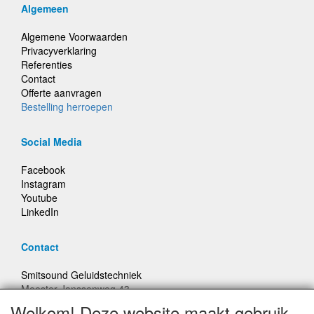
Algemeen
Algemene Voorwaarden
Privacyverklaring
Referenties
Contact
Offerte aanvragen
Bestelling herroepen
Social Media
Facebook
Instagram
Youtube
LinkedIn
Contact
Smitsound Geluidstechniek
Meester Janssenweg 43
5106 NA Dongen
Welkom! Deze website maakt gebruik