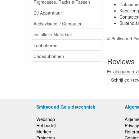
Flightcases, Racks & Tassen
Dataconne
Kabellengt
DJ Apparatuur
Contacten
Buitendia
Audiovisueel / Computer
Installatie Materiaal
© Smitsound Ge
Toebehoren
Cadeaubonnen
Reviews
Er zijn geen rev
Schrijf een re
Smitsound Geluidstechniek
Algem
Webshop
Algeme
Het bedrijf
Privacy
Merken
Refere
Projecten
Contac