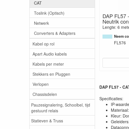
CAT
Toslink (Optisch)
DAP FL57 -
Neutrik co
Netwerk
Lengte: 6 met
Converters & Adapters
Neem con
FL576
Kabel op rol
Apart Audio kabels
Kabels per meter
Stekkers en Pluggen
Verlopen
DAP FL57 - CAT
Chassisdelen
Specificaties:
IP-waarde
Pauzesignalering, Schoolbel, tijd
Materiaal
gestuurd relais
Kleur: Do
Statieven & Truss
Geleiders
Dataconne