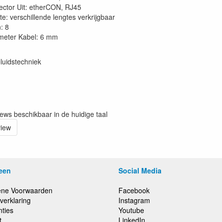
ctor Uit: etherCON, RJ45
e: verschillende lengtes verkrijgbaar
: 8
meter Kabel: 6 mm
luidstechniek
iews beschikbaar in de huidige taal
view
een
Social Media
ne Voorwaarden
Facebook
verklaring
Instagram
nties
Youtube
t
LinkedIn