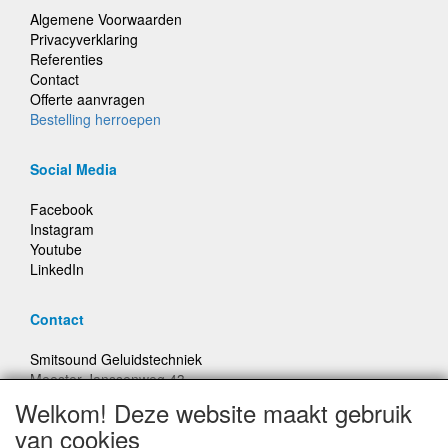
Algemene Voorwaarden
Privacyverklaring
Referenties
Contact
Offerte aanvragen
Bestelling herroepen
Social Media
Facebook
Instagram
Youtube
LinkedIn
Contact
Smitsound Geluidstechniek
Meester Janssenweg 43
5106 NA Dongen
Welkom! Deze website maakt gebruik
E-mail: info@smitsound.nl
van cookies
Telefoon: +31-(0)6-22256322