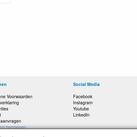
een
Social Media
ne Voorwaarden
Facebook
verklaring
Instagram
nties
Youtube
t
LinkedIn
e aanvragen
ing herroepen