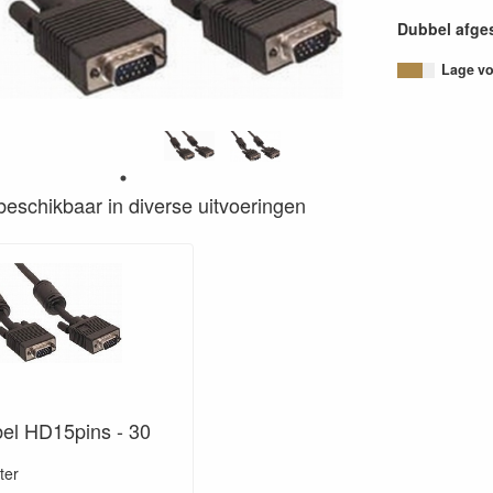
Dubbel afg
Lage voo
s beschikbaar in diverse uitvoeringen
el HD15pins - 30
ter