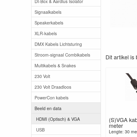
DI-Box & Aardlus Isolator
Signaalkabels
Speakerkabels
XLR-kabels
DMX Kabels Lichtsturing
Stroom-signaal Combikabels
Dit artikel i
Multikabels & Snakes
230 Volt
230 Volt Draadloos
PowerCon kabels
Beeld en data
(S)VGA kab
HDMI (Optisch) & VGA
meter
USB
Lengte: 30 me