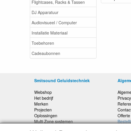
Flightcases, Racks & Tassen
DJ Apparatuur
Audiovisueel / Computer
Installatie Materiaal
Toebehoren
Cadeaubonnen
Smitsound Geluidstechniek
Algem
Webshop
Algeme
Het bedrijf
Privacy
Merken
Refere
Projecten
Contac
Oplossingen
Offert
Multi Zone systemen
Bestell
100 Volt systemen