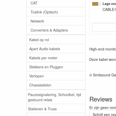
CAT
Lage voo
CABLE1
Toslink (Optisch)
Netwerk
Converters & Adapters
Kabel op rol
Apart Audio kabels
High-end monitor
Kabels per meter
Deze kabel word
Stekkers en Pluggen
© Smitsound Ge
Verlopen
Chassisdelen
Pauzesignalering, Schoolbel, tijd
Reviews
gestuurd relais
Er zijn geen rev
Statieven & Truss
Schrijf een re