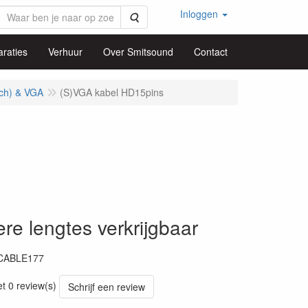
Inloggen
Zoeken
raties
Verhuur
Over Smitsound
Contact
ch) & VGA
(S)VGA kabel HD15pins
re lengtes verkrijgbaar
CABLE177
et 0 review(s)
Schrijf een review