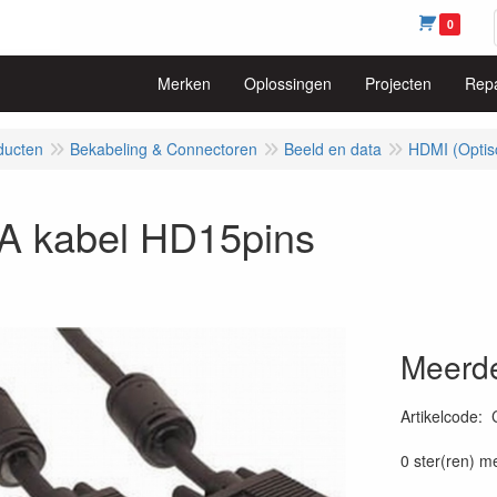
0
Merken
Oplossingen
Projecten
Repa
ducten
Bekabeling & Connectoren
Beeld en data
HDMI (Optis
A kabel HD15pins
Meerde
Artikelcode
:
0 ster(ren) m