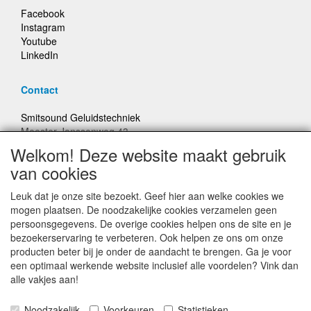
Facebook
Instagram
Youtube
LinkedIn
Contact
Smitsound Geluidstechniek
Meester Janssenweg 43
5106 NA Dongen
Welkom! Deze website maakt gebruik
E-mail: info@smitsound.nl
van cookies
Telefoon: +31-(0)6-22256322
Leuk dat je onze site bezoekt. Geef hier aan welke cookies we
Bestellingen binnen Nederland, ongeacht gewicht, verstuurd
mogen plaatsen. De noodzakelijke cookies verzamelen geen
voor € 6,95
persoonsgegevens. De overige cookies helpen ons de site en je
bezoekerservaring te verbeteren. Ook helpen ze ons om onze
producten beter bij je onder de aandacht te brengen. Ga je voor
Prijzen inclusief 21% BTW, tenzij anders vermeldt
een optimaal werkende website inclusief alle voordelen? Vink dan
alle vakjes aan!
Prijswijzigingen en typefouten voorbehouden
Noodzakelijk
Voorkeuren
Statistieken