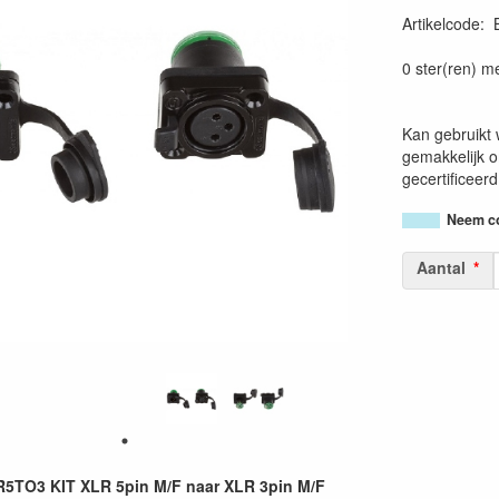
Artikelcode
:
54200256551
0 ster(ren) m
Kan gebruikt
gemakkelijk 
gecertificeer
Neem co
Aantal
5TO3 KIT XLR 5pin M/F naar XLR 3pin M/F