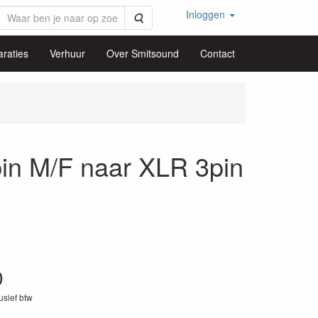
Inloggen
Zoeken
raties
Verhuur
Over Smitsound
Contact
n M/F naar XLR 3pin
0
lusief btw