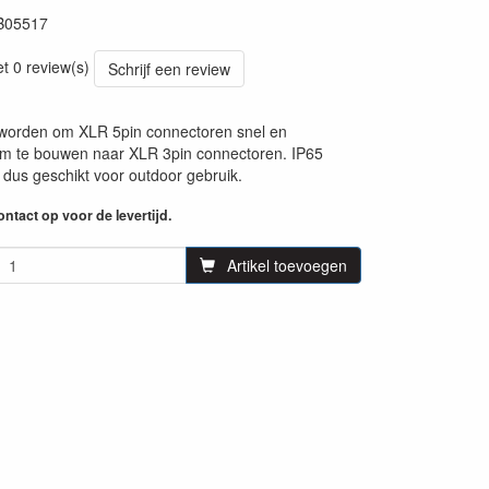
B05517
70
et 0 review(s)
Schrijf een review
 worden om XLR 5pin connectoren snel en
om te bouwen naar XLR 3pin connectoren. IP65
d dus geschikt voor outdoor gebruik.
ntact op voor de levertijd.
Artikel toevoegen