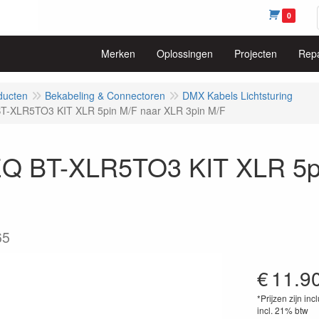
0
Merken
Oplossingen
Projecten
Repa
ducten
Bekabeling & Connectoren
DMX Kabels Lichtsturing
T-XLR5TO3 KIT XLR 5pin M/F naar XLR 3pin M/F
Q BT-XLR5TO3 KIT XLR 5pi
65
€
11.9
*Prijzen zijn inc
incl. 21% btw