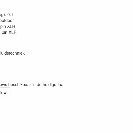
kg): 0.1
 outdoor
 pin XLR
3 pin XLR
luidstechniek
iews beschikbaar in de huidige taal
view