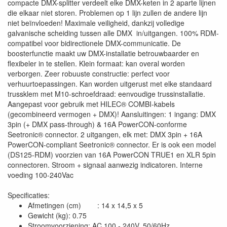
compacte DMX-splitter verdeelt elke DMX-keten in 2 aparte lijnen
die elkaar niet storen. Problemen op 1 lijn zullen de andere lijn
niet beïnvloeden! Maximale veiligheid, dankzij volledige
galvanische scheiding tussen alle DMX in/uitgangen. 100% RDM-
compatibel voor bidirectionele DMX-communicatie. De
boosterfunctie maakt uw DMX-installatie betrouwbaarder en
flexibeler in te stellen. Klein formaat: kan overal worden
verborgen. Zeer robuuste constructie: perfect voor
verhuurtoepassingen. Kan worden uitgerust met elke standaard
trussklem met M10-schroefdraad: eenvoudige trussinstallatie.
Aangepast voor gebruik met HILEC® COMBI-kabels
(gecombineerd vermogen + DMX)! Aansluitingen: 1 ingang: DMX
3pin (+ DMX pass-through) & 16A PowerCON-conforme
Seetronic® connector. 2 uitgangen, elk met: DMX 3pin + 16A
PowerCON-compliant Seetronic® connector. Er is ook een model
(DS125-RDM) voorzien van 16A PowerCON TRUE1 en XLR 5pin
connectoren. Stroom + signaal aanwezig indicatoren. Interne
voeding 100-240Vac
Specificaties:
Afmetingen (cm) : 14 x 14,5 x 5
Gewicht (kg): 0.75
Stroomvoorziening: AC 100 - 240V, 50/60Hz