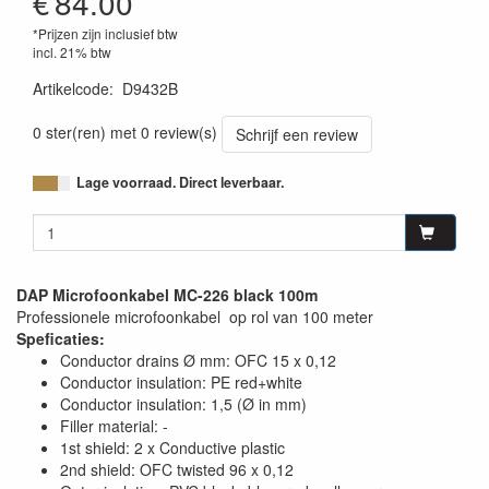
€
84.00
*Prijzen zijn inclusief btw
incl. 21% btw
Artikelcode
:
D9432B
8717748042811
0 ster(ren) met 0 review(s)
Schrijf een review
Lage voorraad. Direct leverbaar.
DAP Microfoonkabel MC-226 black 100m
Professionele microfoonkabel op rol van 100 meter
Speficaties:
Conductor drains Ø mm: OFC 15 x 0,12
Conductor insulation: PE red+white
Conductor insulation: 1,5 (Ø in mm)
Filler material: -
1st shield: 2 x Conductive plastic
2nd shield: OFC twisted 96 x 0,12