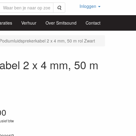
Inloggen
Zoeken
raties
Verhuur
Over Smitsound
Contact
odiumluidsprekerkabel 2 x 4 mm, 50 m rol Zwart
abel 2 x 4 mm, 50 m
00
lusief btw