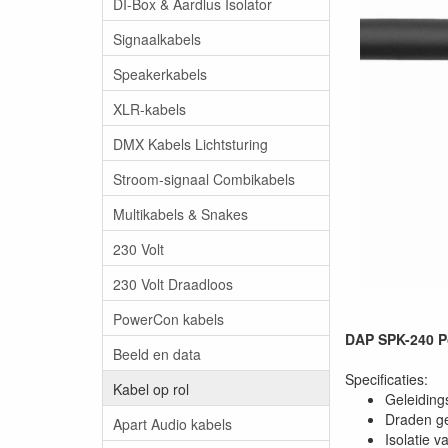
DI-Box & Aardlus Isolator
Signaalkabels
Speakerkabels
XLR-kabels
DMX Kabels Lichtsturing
Stroom-signaal Combikabels
Multikabels & Snakes
230 Volt
230 Volt Draadloos
PowerCon kabels
DAP SPK-240 Po
Beeld en data
Specificaties:
Kabel op rol
Geleidin
Draden ge
Apart Audio kabels
Isolatie 