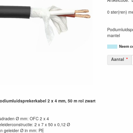
Artikelcode
:
87177483773
0 ster(ren) m
Podiumluidsp
mantel
Neem co
Aantal
diumluidsprekerkabel 2 x 4 mm, 50 m rol zwart
gsdraden Ø mm: OFC 2 x 4
leiderconstructie: 2 x 7 x 50 x 0,12 Ø
van geleider Ø in mm: PE