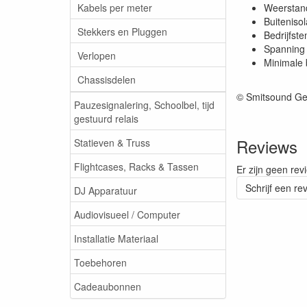
Kabels per meter
Weerstan
Buiteniso
Stekkers en Pluggen
Bedrijfst
Spanning 
Verlopen
Minimale 
Chassisdelen
© Smitsound Ge
Pauzesignalering, Schoolbel, tijd
gestuurd relais
Reviews
Statieven & Truss
Flightcases, Racks & Tassen
Er zijn geen rev
Schrijf een re
DJ Apparatuur
Audiovisueel / Computer
Installatie Materiaal
Toebehoren
Cadeaubonnen