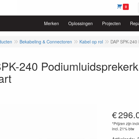
0
Merken
Oplossingen
Projecten
Repa
ducten
Bekabeling & Connectoren
Kabel op rol
DAP SPK-240 P
PK-240 Podiumluidsprekerk
art
€
296.
*Prijzen zijn inc
incl. 21% btw