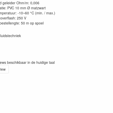
d geleider Ohm/m: 0,006
latie: PVC 10 mm Ø matzwart
emperatuur: -10~60 °C (min. / max.)
overflash: 250 V
bestellengte: 50 m op spoel
luidstechniek
iews beschikbaar in de huidige taal
view