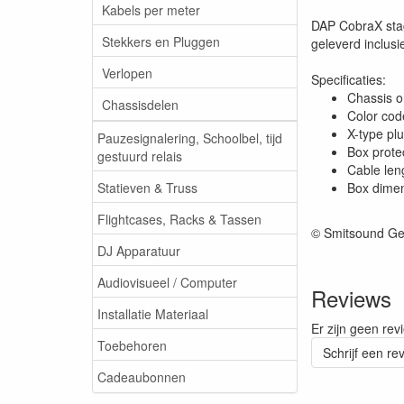
Kabels per meter
DAP CobraX stag
Stekkers en Pluggen
geleverd inclusi
Verlopen
Specificaties:
Chassis 
Chassisdelen
Color cod
X-type pl
Pauzesignalering, Schoolbel, tijd
Box prote
gestuurd relais
Cable len
Statieven & Truss
Box dimen
Flightcases, Racks & Tassen
© Smitsound Ge
DJ Apparatuur
Audiovisueel / Computer
Reviews
Installatie Materiaal
Er zijn geen rev
Toebehoren
Schrijf een re
Cadeaubonnen