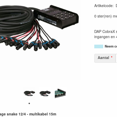
Artikelcode
:
87177483678
0 ster(ren) m
DAP CobraX s
ingangen en 
Neem co
Aantal
ge snake 12/4 - multikabel 15m