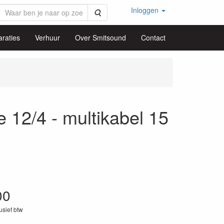
Inloggen
Zoeken
raties
Verhuur
Over Smitsound
Contact
12/4 - multikabel 15
00
lusief btw