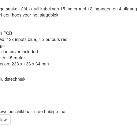
e snake 12/4 - multikabel van 15 meter met 12 ingangen en 4 uitgange
ef een hoes voor het stageblok.
on PCB
ed: 12x inputs blue, 4 x outputs red
ugs
ction cover included
gth: 15 meter
sion: 233 x 136 x 64 mm
luidstechniek
iews beschikbaar in de huidige taal
view