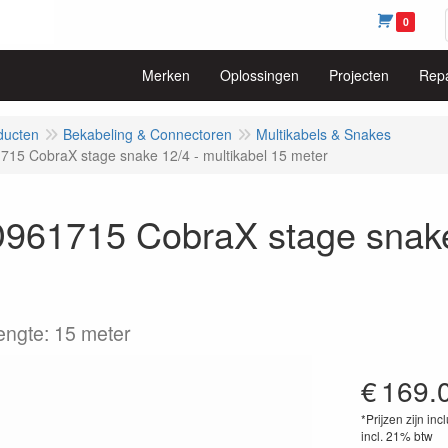
0
Merken
Oplossingen
Projecten
Repa
ducten
Bekabeling & Connectoren
Multikabels & Snakes
15 CobraX stage snake 12/4 - multikabel 15 meter
961715 CobraX stage snake 
engte: 15 meter
€
169.
*Prijzen zijn inc
incl. 21% btw